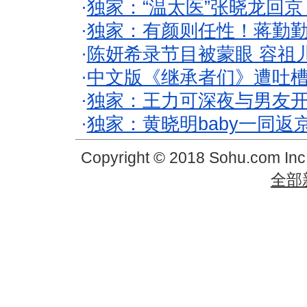
·
独家：“温太医”张晓龙回京
·
独家：有颜则任性！蒋勤
·
陈妍希录节目被蒙眼 容祖
·
中文版《继承者们》遭吐槽
·
独家：王力可深夜与男友开
·
独家：黄晓明baby一同返
Copyright © 2018 Sohu.com In
全部