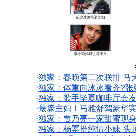
范冰冰善待老乞妇
李小璐妈妈也是美女
·
独家：春晚第二次联排 马
·
独家：体重向冰冰看齐?张
·
独家：歌手毕夏咖啡厅会友
·
最壕主妇！马雅舒驾豪华
·
独家：贾乃亮一家甜蜜现身
·
独家：杨幂扮纯情小妹 头