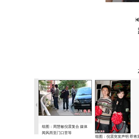
组图：周慧敏倪震复合 媒体
闻风而至门口苦等
组图：倪震突发声明 即将