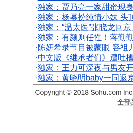
·
独家：贾乃亮一家甜蜜现身
·
独家：杨幂扮纯情小妹 头
·
独家：“温太医”张晓龙回京
·
独家：有颜则任性！蒋勤
·
陈妍希录节目被蒙眼 容祖
·
中文版《继承者们》遭吐槽
·
独家：王力可深夜与男友开
·
独家：黄晓明baby一同返
Copyright © 2018 Sohu.com In
全部