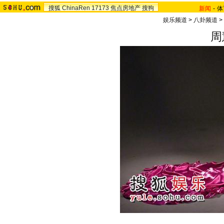
搜狐
ChinaRen
17173
焦点房地产
搜狗
新闻
-
体
娱乐频道
>
八卦频道
>
周