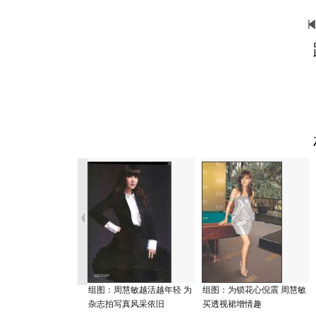
组图：周慧敏越活越年轻 为
组图：为锁花心倪震 周慧敏
杂志拍写真风采依旧
买透视裙增情趣