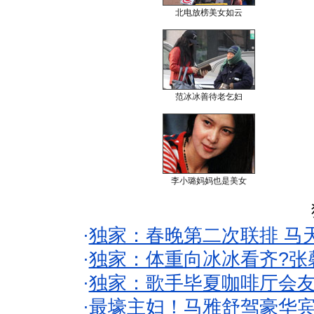
北电放榜美女如云
范冰冰善待老乞妇
李小璐妈妈也是美女
·
独家：春晚第二次联排 马
·
独家：体重向冰冰看齐?张
·
独家：歌手毕夏咖啡厅会友
·
最壕主妇！马雅舒驾豪华