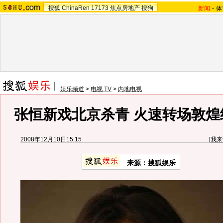
搜狐
ChinaRen
17173
焦点房地产
搜狗
新闻
-
体
娱乐频道
>
电视 TV
>
内地电视
张恒新戏北京杀青 火速转场敦煌
2008年12月10日15:15
[
我来
来源：搜狐娱乐