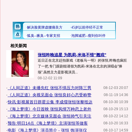
相关新闻
张恒昨晚追星 为凯莉-米洛不惜"翘戏"
近日正在北京赶拍新戏《老板马一明》的张恒,昨晚也疯狂
了一把,专门跟剧组请假为凯莉-米洛在北京的演唱会"捧
场".虽然主力是影视演员...
08-12-02 11:09
·
《人间正道》未播先红 张恒不惧压力对阵三男
08-12-03 20:07
·
《人间正道》央视见面会 张恒良好心态受称赞
08-11-19 14:36
·
快讯:影视展首日群星云集 李成儒张恒张黎抵达
08-10-30 10:39
·
《海上梦境》今日首映 张恒风情万种恋上老外
08-10-29 15:13
·
《海上梦境》北京媒体见面会 张恒帅气引关注
08-10-22 14:12
·
预告:明日14点《海上梦境》主演张恒等做客
08-10-20 16:33
·
电影《海上梦境》演员简介 - 张恒 饰演张仪
08-10-17 14:59