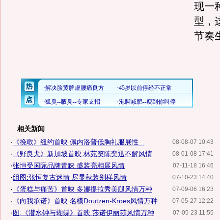
现一
型，
节奏
相关新闻
·
《挽歌》纽约首映 佩内洛普低胸礼服展性...
08-08-07 10:43
·
《野良犬》新加坡首映 林苑笑陈奕迅不解风情
08-01-08 17:41
·
张恒受国际品牌青睐 盛装亮相展风情
07-11-18 16:46
·
组图:张恒复古迷情 尽显秋装别样风情
07-10-23 14:40
·
《蛋糕与痛苦》首映 多娜提拉秀美腿风情万种
07-09-06 16:23
·
《向我承诺》首映 名模Doutzen-Kroes风情万种
07-05-27 12:22
·
图:《潜水钟与蝴蝶》首映 莎诺伊丽莎风情万种
07-05-23 11:55