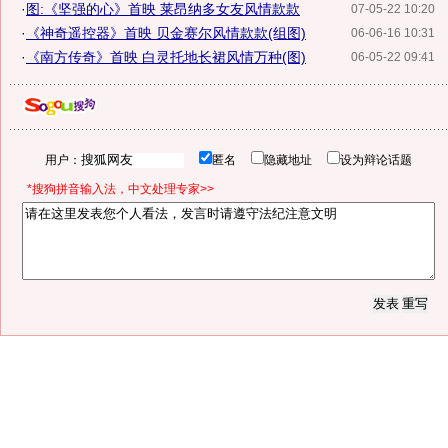
·
图:《坚强的心》首映 莱昂纳多女友风情款款
07-05-22 10:20
·
《神奇遥控器》首映 贝金赛尔风情款款(组图)
06-06-16 10:31
·
《南方传奇》首映 白灵托地长裙风情万种(图)
06-05-22 09:41
用户：
匿名
隐藏地址
设为辩论话题
*搜狗拼音输入法，中文处理专家>>