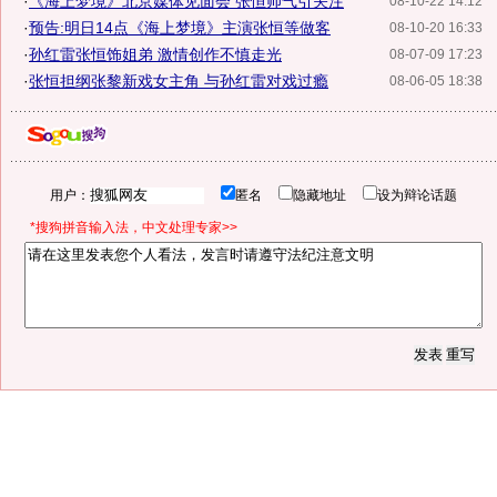
·
《海上梦境》北京媒体见面会 张恒帅气引关注
08-10-22 14:12
·
预告:明日14点《海上梦境》主演张恒等做客
08-10-20 16:33
·
孙红雷张恒饰姐弟 激情创作不慎走光
08-07-09 17:23
·
张恒担纲张黎新戏女主角 与孙红雷对戏过瘾
08-06-05 18:38
用户：
匿名
隐藏地址
设为辩论话题
*搜狗拼音输入法，中文处理专家>>