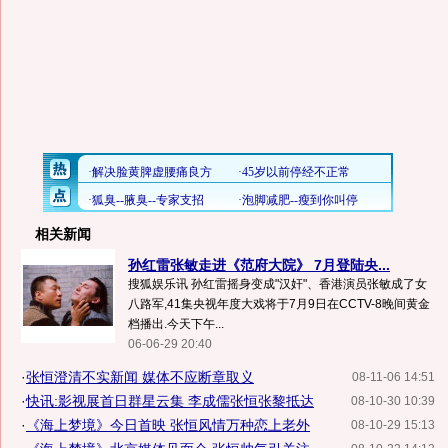
相关新闻
孙红雷张敏走进《范府大院》 7月登陆央...
搜狐娱乐讯 孙红雷摇身变成"汉奸"、香港演员张敏成了女
八路军,41集央视年度大戏将于7月9日在CCTV-8晚间黄金
档播出.今天下午...
06-06-29 20:40
·
张恒澄清不实新闻 媒体不应断章取义
08-11-06 14:51
·
快讯:影视展首日群星云集 李成儒张恒张黎抵达
08-10-30 10:39
·
《海上梦境》今日首映 张恒风情万种恋上老外
08-10-29 15:13