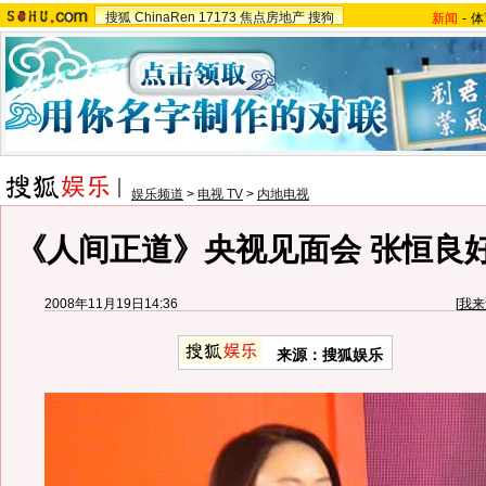
搜狐
ChinaRen
17173
焦点房地产
搜狗
新闻
-
体
娱乐频道
>
电视 TV
>
内地电视
《人间正道》央视见面会 张恒良
2008年11月19日14:36
[
我来
来源：搜狐娱乐