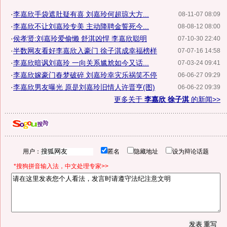
·
李嘉欣手袋遮肚疑有喜 刘嘉玲何超琼大方...
08-11-07 08:09
·
李嘉欣不让刘嘉玲专美 主动降聘金誓死今...
08-08-12 08:00
·
侯孝贤:刘嘉玲爱偷懒 舒淇凶悍 李嘉欣聪明
07-10-30 22:40
·
半数网友看好李嘉欣入豪门 徐子淇成幸福榜样
07-07-16 14:58
·
李嘉欣暗讽刘嘉玲 一向关系尴尬如今又话...
07-03-24 09:41
·
李嘉欣嫁豪门春梦破碎 刘嘉玲幸灾乐祸笑不停
06-06-27 09:29
·
李嘉欣男友曝光 原是刘嘉玲旧情人许晋亨(图)
06-06-22 09:39
更多关于
李嘉欣 徐子淇
的新闻>>
用户：
匿名
隐藏地址
设为辩论话题
*搜狗拼音输入法，中文处理专家>>