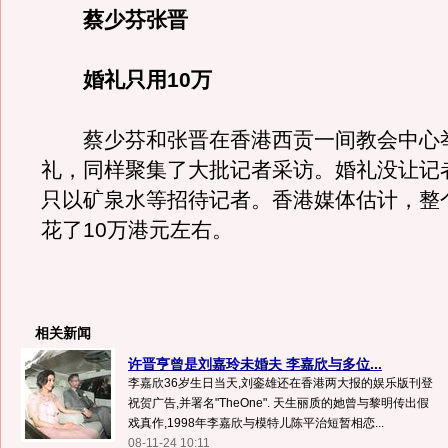
蔡少芬张晋
婚礼只用10万
蔡少芬和张晋在香港西贡一间教会中心
礼，同样聚集了大批记者采访。婚礼没让记
只以矿泉水等招待记者。香港媒体估计，整
花了10万港元左右。
相关新闻
许晋亨曾是刘嘉玲未婚夫 李嘉欣与多位...
李嘉欣36岁生日当天,刘銮雄还在香港两大报的娱乐版刊登
祝贺广告,并署名"TheOne". 天生丽质的她曾与黎明传出假
戏真作,1998年李嘉欣与模特儿陈平治短暂相恋...
08-11-24 10:11