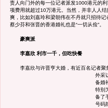
责人向门外的每一位记者派发1000港元的
项费用就超过10万港元。当然，并非人人结
爽，比如刘嘉玲和梁朝伟在不丹就只招待记
蔡少芬和张晋的香港婚礼也是“一切从俭”。
豪爽派
李嘉欣 利市一千，但吃快餐
李嘉欣与许晋亨大婚，有近百名记者聚
外采
备婚
特别
备了
号码