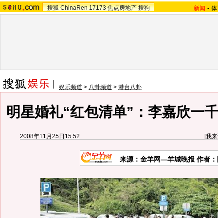
搜狐
ChinaRen
17173
焦点房地产
搜狗
新闻
-
体
娱乐频道
>
八卦频道
>
港台八卦
明星婚礼“红包清单”：李嘉欣一千
2008年11月25日15:52
[
我来
来源：金羊网—羊城晚报 作者：