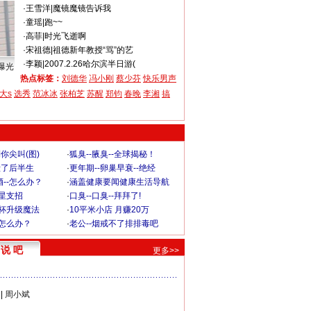
·
王雪洋
|
魔镜魔镜告诉我
·
童瑶
|
跑~~
·
高菲
|
时光飞逝啊
·
宋祖德
|
祖德新年教授“骂”的艺
·
李颖
|
2007.2.26哈尔滨半日游(
曝光
热点标签：
刘德华
冯小刚
蔡少芬
快乐男声
大s
选秀
范冰冰
张柏芝
苏醒
郑钧
春晚
李湘
搞
你尖叫(图)
·
狐臭--腋臭--全球揭秘！
毁了后半生
·
更年期--卵巢早衰--绝经
--怎么办？
·
涵盖健康要闻健康生活导航
明星支招
·
口臭--口臭--拜拜了!
罩杯升级魔法
·
10平米小店 月赚20万
-怎么办？
·
老公--烟戒不了排排毒吧
说 吧
更多>>
|
周小斌