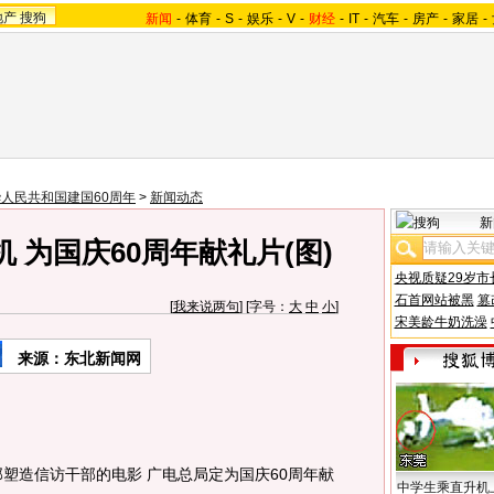
地产
搜狗
新闻
-
体育
-
S
-
娱乐
-
V
-
财经
-
IT
-
汽车
-
房产
-
家居
-
人民共和国建国60周年
>
新闻动态
新
 为国庆60周年献礼片(图)
央视质疑29岁市
石首网站被黑
篡
[
我来说两句
] [字号：
大
中
小
]
宋美龄牛奶洗澡
来源：
东北新闻网
造信访干部的电影 广电总局定为国庆60周年献
中学生乘直升机