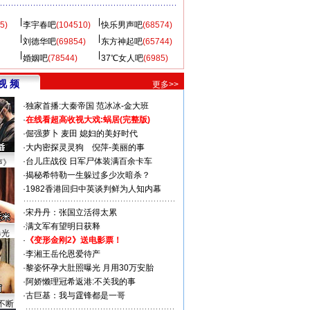
5)
李宇春吧
(104510)
快乐男声吧
(68574)
刘德华吧
(69854)
东方神起吧
(65744)
婚姻吧
(78544)
37℃女人吧
(6985)
视 频
更多>>
·
独家首播:大秦帝国
范冰冰-金大班
·
在线看超高收视大戏:
蜗居(完整版)
·
倔强萝卜
麦田
媳妇的美好时代
·
大内密探灵灵狗
倪萍-美丽的事
·
台儿庄战役 日军尸体装满百余卡车
声》
·
揭秘希特勒一生躲过多少次暗杀？
·
1982香港回归中英谈判鲜为人知内幕
·
宋丹丹：张国立活得太累
·
满文军有望明日获释
曝光
·
《变形金刚2》送电影票！
·
李湘王岳伦恩爱待产
·
黎姿怀孕大肚照曝光 月用30万安胎
·
阿娇懒理冠希返港:不关我的事
·
古巨基：我与霆锋都是一哥
不断