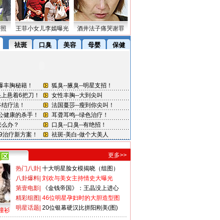
密照
王菲小女儿李嫣曝光
酒井法子痛哭谢罪
更多>>
热门八卦
|
十大明星脸女模揭晓（组图）
八卦爆料
|
刘欢与美女主持情史大曝光
第壹电影
|
《金钱帝国》：王晶没上进心
精彩组图
|
46位明星孕妇时的大胆造型图
明星话题
|
20位银幕硬汉比拼阳刚美(图)
撞衫