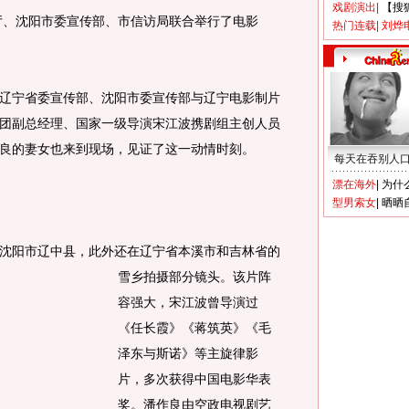
戏剧演出
|
【搜
厅、沈阳市委宣传部、市信访局联合举行了电影
热门连载
|
刘烨
宁省委宣传部、沈阳市委宣传部与辽宁电影制片
团副总经理、国家一级导演宋江波携剧组主创人员
良的妻女也来到现场，见证了这一动情时刻。
每天在吞别人
漂在海外
|
为什
型男索女
|
晒晒
阳市辽中县，此外还在辽宁省本溪市和吉林省的
雪乡拍摄部分镜头。
该片阵
容强大，宋江波曾导演过
《任长霞》《蒋筑英》《毛
泽东与斯诺》等主旋律影
片，多次获得中国电影华表
奖。潘作良由空政电视剧艺