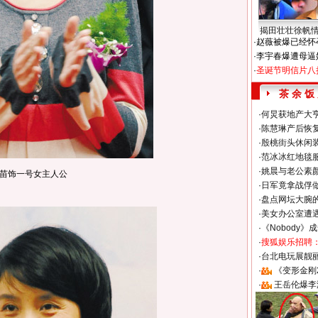
揭田壮壮徐帆
·
赵薇被爆已经怀
·
李宇春爆遭母逼
·
圣诞节明信片八
茶 余 饭
·
何炅获地产大亨
·
陈慧琳产后恢复
·
殷桃街头休闲装
·
范冰冰红地毯
·
姚晨与老公素
苗饰一号女主人公
·
日军竟拿战俘
·
盘点网坛大腕
·
美女办公室遭
·
《Nobody》
·
搜狐娱乐招聘
·
台北电玩展靓丽S
·
《变形金刚
·
王岳伦爆李