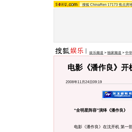
搜狐
ChinaRen
17173
焦点房
娱乐频道
>
独家频道
>
中华
电影《潘作良》开机
2008年11月24日09:19
“全明星阵容”演绎《潘作良》
电影《潘作良》在沈开机 第一部塑