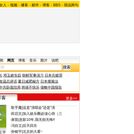
女人
-
视频
-
播客
-
邮件
-
博客
-
BBS
-
我说两句
闻
网页
博客
音乐
图片
说吧
长
邓玉娇失踪
朝鲜军事演习
日本兵赎罪
改温总讲话
夏日减肥秘方
日本瘦脸法
中共卧底结局
慈禧不快乐
侵略中国报告
更多>>
·
歌手魔
|
这是“演唱会”还是“演
·
田启文
|
加入娱乐圈必读心得（三
·
谢苗
|
息影10年,我无怨无悔!!
·
冯自立
|
后天回京
·
孙铭宇
|
北京的大雾~
上学