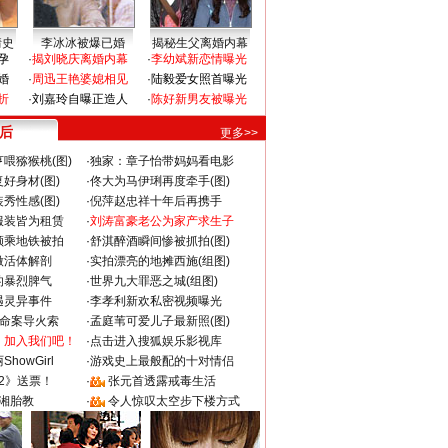
情史
李冰冰被爆已婚
揭秘生父离婚内幕
孕
·
揭刘晓庆离婚内幕
·
李幼斌新恋情曝光
婚
·
周迅王艳婆媳相见
·
陆毅爱女照首曝光
折
·
刘嘉玲自曝正造人
·
陈好新男友被曝光
 后
更多>>
喂猕猴桃(图)
·
独家：章子怡带妈妈看电影
好身材(图)
·
佟大为马伊琍再度牵手(图)
秀性感(图)
·
倪萍赵忠祥十年后再携手
服装皆为租赁
·
刘涛富豪老公为家产求生子
颜乘地铁被拍
·
舒淇醉酒瞬间惨被抓拍(图)
做活体解剖
·
实拍漂亮的地摊西施(组图)
的暴烈脾气
·
世界九大罪恶之城(组图)
遇灵异事件
·
李孝利新欢私密视频曝光
成命案导火索
·
孟庭苇可爱儿子最新照(图)
：加入我们吧！
·
点击进入搜狐娱乐影视库
howGirl
·
游戏史上最般配的十对情侣
2》送票！
·
张元首透露戒毒生活
湘胎教
·
令人惊叹太空步下楼方式