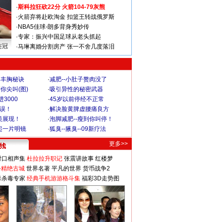
·
斯科拉狂砍22分 火箭104-79灰熊
·
火箭弃将赴欧淘金 扣篮王转战俄罗斯
·
NBA5佳球-朗多背身秀妙传
·
专家：振兴中国足球从老头抓起
连冠
·
马琳离婚分割房产 张一不舍几度落泪
爆丰胸秘诀
·
减肥--小肚子赘肉没了
你尖叫(图)
·
吸引异性的秘密武器
3000
·
45岁以前停经不正常
不误！
·
解决脸黄脾虚腰痛良方
美展现！
·
泡脚减肥--瘦到你叫停！
起一片明镜
·
狐臭--腋臭--09新疗法
更多>>
对口相声集
杜拉拉升职记
张震讲故事
红楼梦
-精绝古城
世界名著
平凡的世界
货币战争2
毒杀毒专家
经典手机游游格斗集
福彩3D走势图