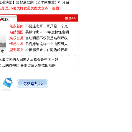
狐观演团】普契尼歌剧《艺术家生涯》打分贴
电影里15位大牌女星美图大盘点（组图）
更多>>
焦点新闻
|
不要迷恋哥，哥只是一个鬼
贴贴图图
|
英媒评出2009年度搞怪发明
娱乐旮旯
|
当红明星不仅仅是名利双收
情感世界
|
后悔嫁给这样一个山西男人
型男索女
|
小糖精归来，在海边轻轻舞
口水
么出过国的人回来之后都会说中国不好
自己的旗袍照
暴雨过后天空依旧晴朗