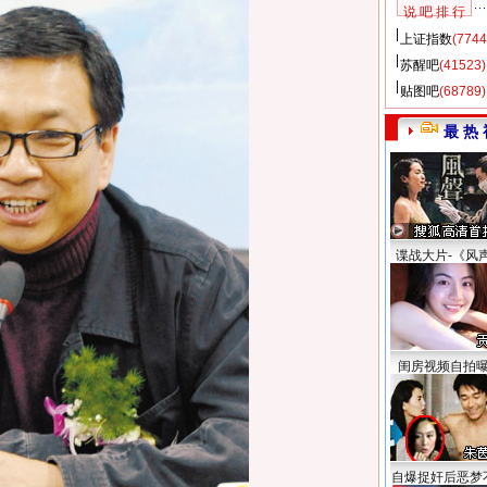
说 吧 排 行
上证指数
(7744
苏醒吧
(41523)
贴图吧
(68789)
最 热 
谍战大片-《风
闺房视频自拍
自爆捉奸后恶梦