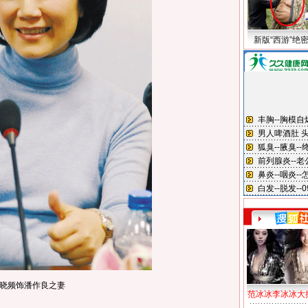
新版“西游”绝
晓频饰潘作良之妻
范冰冰李冰冰大