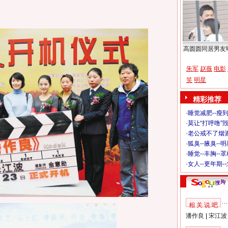
高圆圆同居男友
朱军
赵薇
电影
笑
明星
精彩推荐
·
睡觉减肥--瘦到
·
莫让“打呼噜”
·
老公戒不了烟酒
·
狐臭--腋臭--
·
睡觉--丰胸--
·
女人--更年期-
相 关 说 吧
潘作良
|
宋江波