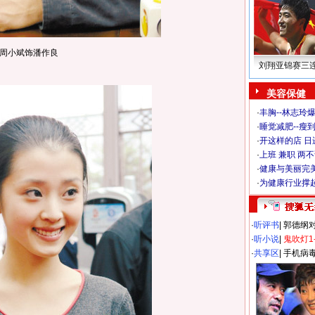
周小斌饰潘作良
刘翔亚锦赛三
美容保健
·
丰胸--林志玲
·
睡觉减肥--瘦到
·
开这样的店 日进
·
上班 兼职 两
·
健康与美丽完
·
为健康行业撑
·
听评书
|
郭德纲
·
听小说
|
鬼吹灯1
·
共享区
|
手机病