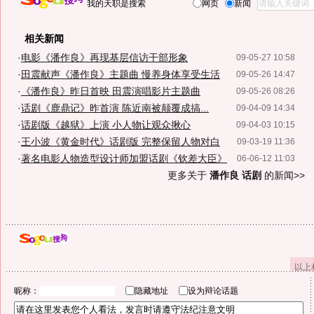
我的天职是搜索
网页
新闻
相关新闻
·
电影《潘作良》再现基层信访干部形象
09-05-27 10:58
·
田震献声《潘作良》主题曲 慢养身体享受生活
09-05-26 14:47
·
《潘作良》昨日首映 田震演唱影片主题曲
09-05-26 08:26
·
话剧《鹿鼎记》昨首演 陈近南被颠覆成搞...
09-04-09 14:34
·
话剧版《越狱》上演 小人物让观众揪心
09-04-03 10:15
·
王小波《黄金时代》话剧版 完整保留人物对白
09-03-19 11:36
·
著名电影人物造型设计师加盟话剧《钦差大臣》
06-06-12 11:03
更多关于
潘作良 话剧
的新闻>>
以上
昵称：
隐藏地址
设为辩论话题