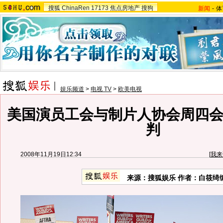
搜狐
ChinaRen
17173
焦点房地产
搜狗
新闻
-
体
娱乐频道
>
电视 TV
>
欧美电视
美国演员工会与制片人协会周四会
判
2008年11月19日12:34
[
我来
来源：搜狐娱乐 作者：白筱绮