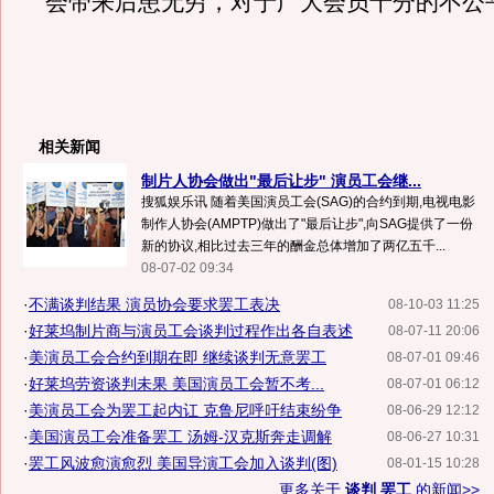
会带来后患无穷，对于广大会员十分的不公
相关新闻
制片人协会做出"最后让步" 演员工会继...
搜狐娱乐讯 随着美国演员工会(SAG)的合约到期,电视电影
制作人协会(AMPTP)做出了"最后让步",向SAG提供了一份
新的协议,相比过去三年的酬金总体增加了两亿五千...
08-07-02 09:34
·
不满谈判结果 演员协会要求罢工表决
08-10-03 11:25
·
好莱坞制片商与演员工会谈判过程作出各自表述
08-07-11 20:06
·
美演员工会合约到期在即 继续谈判无意罢工
08-07-01 09:46
·
好莱坞劳资谈判未果 美国演员工会暂不考...
08-07-01 06:12
·
美演员工会为罢工起内讧 克鲁尼呼吁结束纷争
08-06-29 12:12
·
美国演员工会准备罢工 汤姆-汉克斯奔走调解
08-06-27 10:31
·
罢工风波愈演愈烈 美国导演工会加入谈判(图)
08-01-15 10:28
更多关于
谈判 罢工
的新闻>>