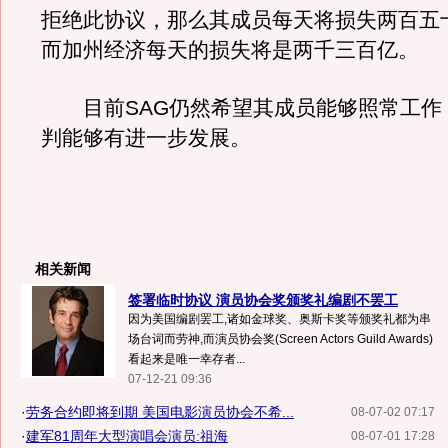
拒绝此协议，那么其成员每天将损失两百五
而加州经济每天的损失将是两千三百亿。
目前SAG仍然希望其成员能够照常工作
判能够有进一步发展。
相关新闻
签署临时协议 演员协会奖颁奖礼编剧不罢工
因为美国编剧罢工,诸如金球奖、奥斯卡奖等颁奖礼都为串
场台词而劳神,而演员协会奖(Screen Actors Guild Awards)
看起来是唯一幸存者...
07-12-21 09:36
·
劳务合约即将到期 美国电影演员协会不希...
08-07-02 07:17
·
建军81周年大型演唱会演员:祖海
08-07-01 17:28