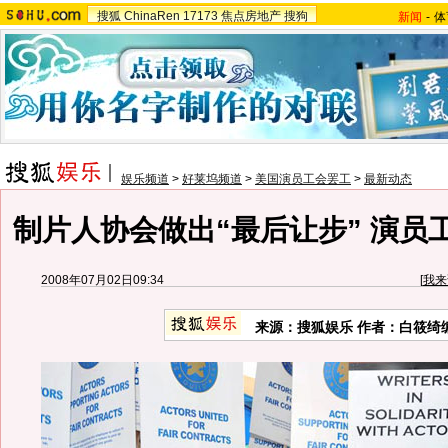
搜狐
ChinaRen
17173
焦点房地产
搜狗
新闻
-
体
娱乐频道
>
好莱坞频道
>
美国演员工会罢工
>
最新动态
制片人协会做出“最后让步” 演员
2008年07月02日09:34
[
我来
来源：搜狐娱乐 作者：白筱绮