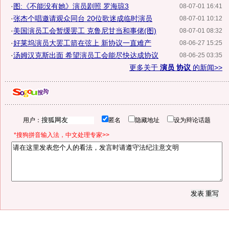
·
图:《不能没有她》演员剧照 罗海琼3
08-07-01 16:41
·
张杰个唱邀请观众同台 20位歌迷成临时演员
08-07-01 10:12
·
美国演员工会暂缓罢工 克鲁尼甘当和事佬(图)
08-07-01 08:32
·
好莱坞演员大罢工箭在弦上 新协议一直难产
08-06-27 15:25
·
汤姆汉克斯出面 希望演员工会能尽快达成协议
08-06-25 03:35
更多关于
演员 协议
的新闻>>
用户：
匿名
隐藏地址
设为辩论话题
*搜狗拼音输入法，中文处理专家>>