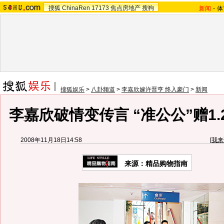
搜狐
ChinaRen
17173
焦点房地产
搜狗
新闻
-
体
搜狐娱乐
>
八卦频道
>
李嘉欣嫁许晋亨 终入豪门
>
新闻
李嘉欣破情变传言 “准公公”赠1.
2008年11月18日14:58
[
我来
来源：
精品购物指南