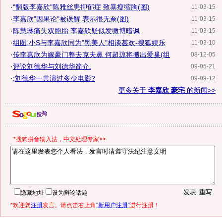
·
"翻版李嘉欣"陈雅丝患抑郁症 致暴瘦缩胸(图)
11-03-15
·
李嘉欣"因果论"被误解 表示很无奈(图)
11-03-15
·
陈慧琳痛失双胞胎 李嘉欣疑似发微博暗讽
11-03-15
·
组图:小S与李嘉欣同为"黑美人"相谈甚欢-搜狐娱乐
11-03-10
·
传李嘉欣为嫁豪门整去克夫鼻 何超琼将搬出爱巢(组
08-12-05
·
评论刘德华与刘德华简介.
09-05-21
·
;刘德华一共演过多少电影?
09-09-12
更多关于
李嘉欣 豪宅
的新闻>>
*搜狗拼音输入法，中文处理专家>>
隐藏地址
设为辩论话题
*欢迎您
注册
发言。请点击右上角
“新用户注册”
进行注册！