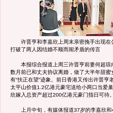
许晋亨和李嘉欣上周末亲密挽手出现在
打破了两人因结婚不顺而闹矛盾的传言
本报综合报道上周三许晋亨前妻何超琼
数月前已和丈夫协议离婚，做了大半年甜蜜
有“扶正在望”迹象。前日香港又传出许晋亨
太平山价值1.2亿港元豪宅送给小两口当爱
欣嫁入总资产超过200亿港元豪门指日可待
上月中旬，有媒体报道37岁的李嘉欣和4