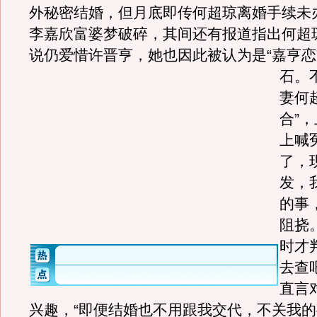
外秘密结婚，但月底即传何超琼离婚手续未
李嘉欣富婆梦破碎，其间还有报道指出何超
说仍爱惜许晋亨，她也因此被认为是“嘉亨恋
石。
妻何
合”
上喊
了，
发，
的事
阻挠
时才
去查
直言
兴趣，“即便结婚也不用跟我交代，不关我