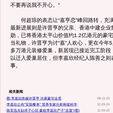
不要再说我不开心。”
何超琼的表态让“嘉亨恋”峰回路转，充
最新进展则是许晋亨的父亲、香港中建企业
勋，已将香港太平山价值约1.2亿港元的豪
当礼物，许晋亨为讨“嘉”人欢心，更在今年5月
多万港元装修爱巢，新居现已接近完工阶段
以迁入爱巢居住，但李嘉欣经纪人陈善之则
事。
相关新闻
·
图:李嘉欣终嫁许晋亨 许家豪宅全景
08-11-23
·
李嘉欣公布"安胎餐单" 营养专家分析称挺科学
11-03-24
·
陈奕迅夫妇求子心切 豪租李嘉欣产子"吉屋"(图)
11-03-22