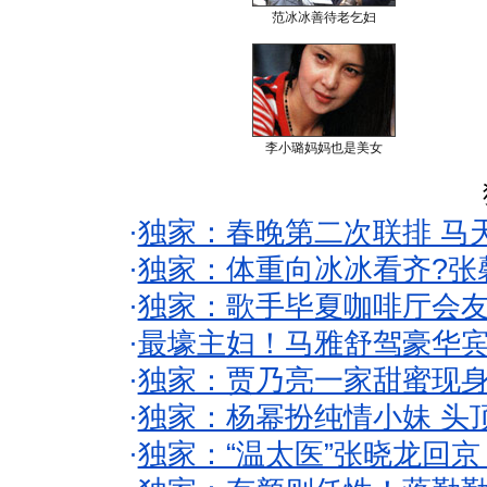
范冰冰善待老乞妇
李小璐妈妈也是美女
·
独家：春晚第二次联排 马
·
独家：体重向冰冰看齐?张
·
独家：歌手毕夏咖啡厅会友
·
最壕主妇！马雅舒驾豪华
·
独家：贾乃亮一家甜蜜现身
·
独家：杨幂扮纯情小妹 头
·
独家：“温太医”张晓龙回京