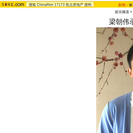
搜狐
ChinaRen
17173
焦点房地产
搜狗
新闻
-
体
娱乐频道
>
梁朝伟