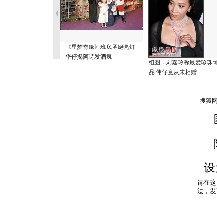
《星梦奇缘》班底圣诞亮灯
华仔揭阿诗发酒疯
组图：刘嘉玲称最爱珍珠
品 伟仔竟从未相赠
设