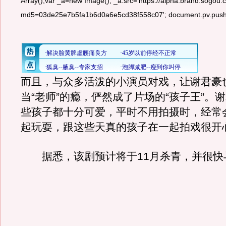
Array();var _a=new Image(); _a.src='https://alpha.brand.sogou
md5=03de25e7b5fa1b6d0a6e5cd38f558c07'; document.pv.push(_a
而且，与众多活泼的小演员对戏，让谢君豪
当“老师”的瘾，俨然成了片场的“孩子王”。
些孩子都十分可爱，平时不用拍摄时，经常
起玩耍，跟这些天真的孩子在一起拍戏很开
据悉，该剧预计将于11月杀青，并很快