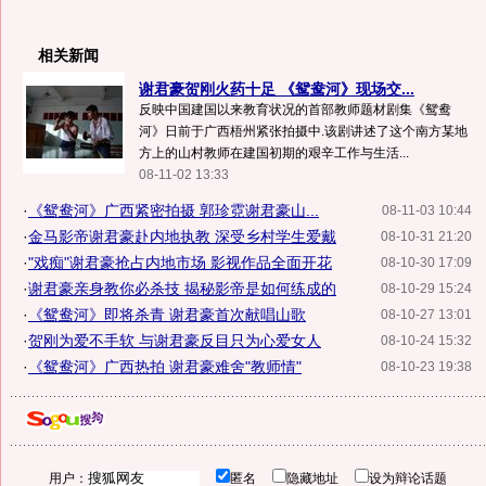
相关新闻
谢君豪贺刚火药十足 《鸳鸯河》现场交...
反映中国建国以来教育状况的首部教师题材剧集《鸳鸯
河》日前于广西梧州紧张拍摄中.该剧讲述了这个南方某地
方上的山村教师在建国初期的艰辛工作与生活...
08-11-02 13:33
·
《鸳鸯河》广西紧密拍摄 郭珍霓谢君豪山...
08-11-03 10:44
·
金马影帝谢君豪赴内地执教 深受乡村学生爱戴
08-10-31 21:20
·
"戏痴"谢君豪抢占内地市场 影视作品全面开花
08-10-30 17:09
·
谢君豪亲身教你必杀技 揭秘影帝是如何练成的
08-10-29 15:24
·
《鸳鸯河》即将杀青 谢君豪首次献唱山歌
08-10-27 13:01
·
贺刚为爱不手软 与谢君豪反目只为心爱女人
08-10-24 15:32
·
《鸳鸯河》广西热拍 谢君豪难舍"教师情"
08-10-23 19:38
用户：
匿名
隐藏地址
设为辩论话题