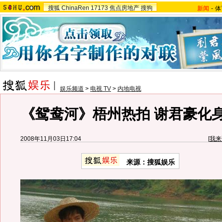
搜狐
ChinaRen
17173
焦点房地产
搜狗
新闻
-
体
娱乐频道
>
电视 TV
>
内地电视
《鸳鸯河》梧州热拍 谢君豪化身
2008年11月03日17:04
[
我来
来源：搜狐娱乐