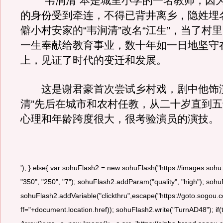
“韦涧清”本是城里小学的一名教师，因
的身份受到牵连，不得已背井离乡，隐姓埋
僻小村安家的“韦涧清”改名“江生”，当了村
一生奉献给教育事业，数十年如一日地坚守
上，见证了时代的变迁和发展。
这是谢君豪首次尝试乡村戏，剧中他饰演
清”先后在城市和农村任教，从二十岁直到
心理和年龄跨度很大，很考验演员的演技。
'); } else{ var sohuFlash2 = new sohuFlash("https://images.sohu
"350", "250", "7"); sohuFlash2.addParam("quality", "high"); s
sohuFlash2.addVariable("clickthru",escape("https://goto.so
ff="+document.location.href)); sohuFlash2.write("TurnAD48"); i