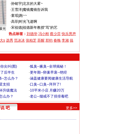
·
孙铭宇
|
北京的大雾~
·
王雪洋
|
魔镜魔镜告诉我
·
童瑶
|
跑~~
·
高菲
|
时光飞逝啊
·
宋祖德
|
祖德新年教授“骂”的艺
曝光
热点标签：
刘德华
冯小刚
蔡少芬
快乐男声
大s
选秀
范冰冰
张柏芝
苏醒
郑钧
春晚
李湘
搞
你尖叫(图)
·
狐臭--腋臭--全球揭秘！
毁了后半生
·
更年期--卵巢早衰--绝经
--怎么办？
·
涵盖健康要闻健康生活导航
明星支招
·
口臭--口臭--拜拜了!
罩杯升级魔法
·
10平米小店 月赚20万
-怎么办？
·
老公--烟戒不了排排毒吧
说 吧
更多>>