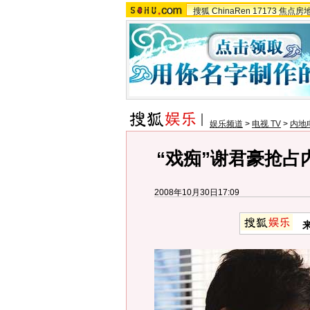
搜狐
ChinaRen
17173
焦点房
娱乐频道
>
电视 TV
>
内地
“戏痴”谢君豪抢占
2008年10月30日17:09