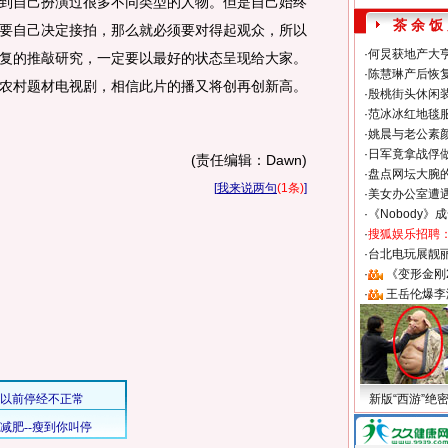
到自己扮演过很多不同类型的人物。但是自己始终
茶 余 饭
要自己决定接拍，那么就必须要对得起观众，所以
·
何炅获地产大亨
复的推敲研究，一定要以最好的状态呈现给大家。
·
陈慧琳产后恢复
农村题材电视剧，相信此片的播又将创再创新高。
·
殷桃街头休闲装
·
范冰冰红地毯
·
姚晨与老公素
·
日军竟拿战俘
(责任编辑：Dawn)
·
盘点网坛大腕
[
我来说两句
(1条)
]
·
美女办公室遭
·
《Nobody》
·
搜狐娱乐招聘
·
台北电玩展靓丽S
·
《变形金刚
·
王岳伦爆李
新版“西游”绝