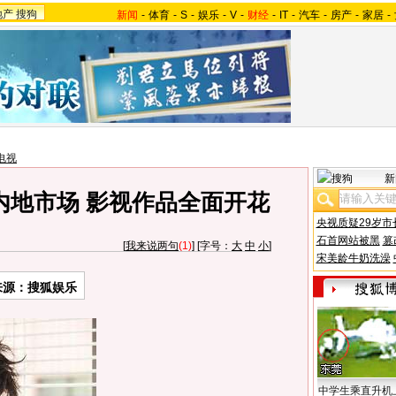
地产
搜狗
新闻
-
体育
-
S
-
娱乐
-
V
-
财经
-
IT
-
汽车
-
房产
-
家居
-
电视
新
内地市场 影视作品全面开花
央视质疑29岁市
石首网站被黑
篡
[
我来说两句
(1)
] [字号：
大
中
小
]
宋美龄牛奶洗澡
来源：搜狐娱乐
中学生乘直升机