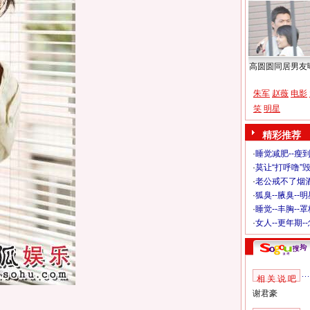
高圆圆同居男友
朱军
赵薇
电影
笑
明星
精彩推荐
·
睡觉减肥--瘦到
·
莫让“打呼噜”
·
老公戒不了烟酒
·
狐臭--腋臭--
·
睡觉--丰胸--
·
女人--更年期-
相 关 说 吧
谢君豪