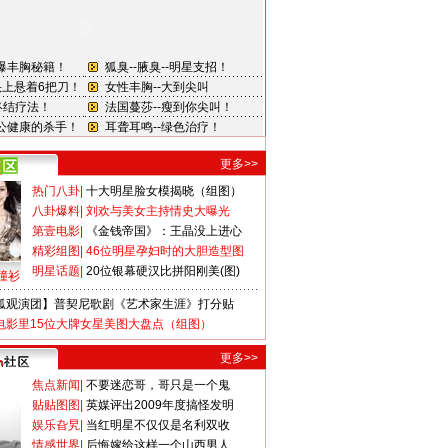
更多>>
热门八卦
|
十大明星脸女模揭晓（组图）
八卦爆料
|
刘欢与美女主持情史大曝光
第壹电影
|
《金钱帝国》：王晶没上进心
精彩组图
|
46位明星孕妇时的大胆造型图
明星话题
|
20位银幕硬汉比拼阳刚美(图)
撞衫
狐观演团】普契尼歌剧《艺术家生涯》打分贴
电影里15位大牌女星美图大盘点（组图）
更多>>
焦点新闻
|
不要迷恋哥，哥只是一个鬼
贴贴图图
|
英媒评出2009年度搞怪发明
娱乐旮旯
|
当红明星不仅仅是名利双收
情感世界
|
后悔嫁给这样一个山西男人