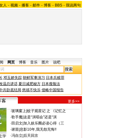
女人
-
视频
-
播客
-
邮件
-
博客
-
BBS
-
我说两句
闻
网页
博客
音乐
图片
说吧
长
邓玉娇失踪
朝鲜军事演习
日本兵赎罪
改温总讲话
夏日减肥秘方
日本瘦脸法
中共卧底结局
慈禧不快乐
侵略中国报告
更多>>
·
玻璃窗上
|
蚊子观星记 之 《记忆之
·
歌手魔
|
这是“演唱会”还是“演
·
田启文
|
加入娱乐圈必读心得（三
·
谢苗
|
息影10年,我无怨无悔!!
·
冯自立
|
后天回京
上学