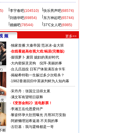
5)
李宇春吧
(104510)
快乐男声吧
(68574)
刘德华吧
(69854)
东方神起吧
(65744)
婚姻吧
(78544)
37℃女人吧
(6985)
视 频
更多>>
·
独家首播:大秦帝国
范冰冰-金大班
·
在线看超高收视大戏:
蜗居(完整版)
·
倔强萝卜
麦田
媳妇的美好时代
·
大内密探灵灵狗
倪萍-美丽的事
·
台儿庄战役 日军尸体装满百余卡车
声》
·
揭秘希特勒一生躲过多少次暗杀？
·
1982香港回归中英谈判鲜为人知内幕
·
宋丹丹：张国立活得太累
·
满文军有望明日获释
曝光
·
《变形金刚2》送电影票！
·
李湘王岳伦恩爱待产
·
黎姿怀孕大肚照曝光 月用30万安胎
·
阿娇懒理冠希返港:不关我的事
·
古巨基：我与霆锋都是一哥
不断