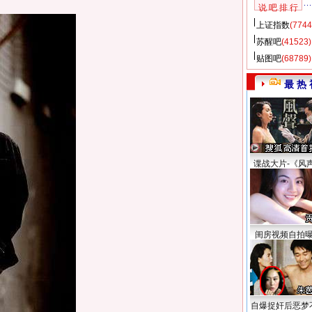
说 吧 排 行
上证指数
(7744
苏醒吧
(41523)
贴图吧
(68789)
最 热 
谍战大片-《风
闺房视频自拍
自爆捉奸后恶梦