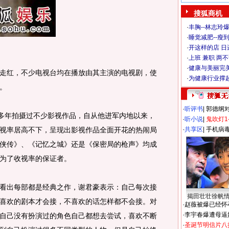
搜狐商机
·
丰胸--林志玲
·
睡觉减肥--瘦到
·
开这样的店 日进
·
上班 兼职 两
·
健康与美丽完
红，不少电视台均在播放由其主演的电视剧，使
·
为健康行业撑
。
·
听评书
|
郭德纲
多年拍摄过不少影视作品，自从他进军内地以来，
·
听小说
|
鬼吹灯1
视率居高不下，呈现出影视作品全面开花的热闹局
·
共享区
|
手机病
侠传》、《记忆之城》还是《保密局的枪声》均成
为了收视率的保证者。
出每部都是经典之作，谢君豪表示：自己每次接
揭田壮壮徐帆
喜欢的剧本才会接，不喜欢的话怎样都不会接。对
·
赵薇被爆已经怀
·
李宇春爆遭母逼
自己没有扮演过的角色自己都想去尝试，喜欢不断
·
圣诞节明信片八