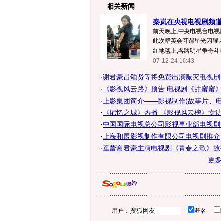
相关新闻
秦岚在央视电视剧频道
前天晚上,中央电视台电视
此次群英会可谓星光闪耀
红地毯上,各路明星争奇斗艳.
07-12-24 10:43
·
谢君豪吕颂贤等将免费出演赈灾电视剧(
·
《影视风云路》预告:电视剧《甜蜜蜜
·
上影集团简介——影视制作(故事片、电
·
《记忆之城》热播 《影视风云榜》专
·
中国国际电视总公司影视事业部电视剧
·
上海和展影视制作有限公司电视剧推介
·
童蕾谢君豪主演电视剧《青春之歌》故
更
用户：
匿名