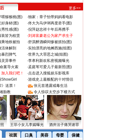
 后
更多>>
喂猕猴桃(图)
·
独家：章子怡带妈妈看电影
好身材(图)
·
佟大为马伊琍再度牵手(图)
秀性感(图)
·
倪萍赵忠祥十年后再携手
服装皆为租赁
·
刘涛富豪老公为家产求生子
颜乘地铁被拍
·
舒淇醉酒瞬间惨被抓拍(图)
做活体解剖
·
实拍漂亮的地摊西施(组图)
的暴烈脾气
·
世界九大罪恶之城(组图)
遇灵异事件
·
李孝利新欢私密视频曝光
成命案导火索
·
孟庭苇可爱儿子最新照(图)
：加入我们吧！
·
点击进入搜狐娱乐影视库
howGirl
·
游戏史上最般配的十对情侣
2》送票！
·
张元首透露戒毒生活
湘胎教
·
令人惊叹太空步下楼方式
密照
王菲小女儿李嫣曝光
酒井法子痛哭谢罪