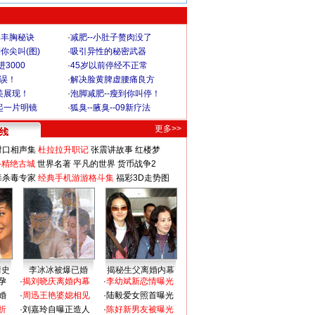
爆丰胸秘诀
·
减肥--小肚子赘肉没了
你尖叫(图)
·
吸引异性的秘密武器
3000
·
45岁以前停经不正常
不误！
·
解决脸黄脾虚腰痛良方
美展现！
·
泡脚减肥--瘦到你叫停！
起一片明镜
·
狐臭--腋臭--09新疗法
更多>>
对口相声集
杜拉拉升职记
张震讲故事
红楼梦
-精绝古城
世界名著
平凡的世界
货币战争2
毒杀毒专家
经典手机游游格斗集
福彩3D走势图
情史
李冰冰被爆已婚
揭秘生父离婚内幕
孕
·
揭刘晓庆离婚内幕
·
李幼斌新恋情曝光
婚
·
周迅王艳婆媳相见
·
陆毅爱女照首曝光
折
·
刘嘉玲自曝正造人
·
陈好新男友被曝光