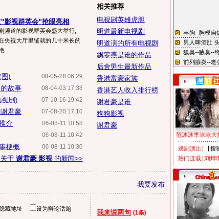
相关推荐
电视剧英雄虎胆
"影视群英会"抢眼亮相
剧频道的影视群英会盛大举行,
明道最新电视剧
,在央视大厅里铺就的几十米长的
明道演的所有电视剧
..
飘零燕是谁的作品
后舍男生最新作品
图)
08-05-28 06:29
香港富豪家族
》的故事
08-04-03 17:38
香港艺人收入排行榜
视剧)
07-10-16 19:42
谢君豪是谁
访谢君豪
07-08-20 17:10
狗狗影视
推介
06-08-11 10:58
谢君豪
06-08-11 10:42
范冰冰李冰冰大
事梗概
06-08-11 10:30
戏剧演出
|
【搜
多关于
谢君豪 影视
的新闻>>
热门连载
|
刘烨
我要发布
隐藏地址
设为辩论话题
我来说两句
(1条)