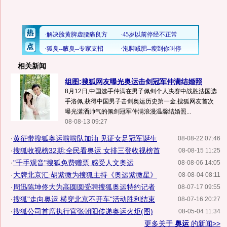
相关新闻
组图:搜狐网友曝光奥运击剑冠军仲满结婚照
8月12日,中国选手仲满在男子佩剑个人决赛中战胜法国选
手洛佩,获得中国男子击剑奥运历史第一金.搜狐网友首次
曝光潇洒帅气的佩剑冠军仲满浪漫温馨结婚照...
08-08-13 09:27
·
黄征带搜狐奥运啦啦队加油 见证女足冠军诞生
08-08-22 07:46
·
搜狐收视榜32期:全民看奥运 女排三登收视榜首
08-08-15 11:25
·
"千手观音"搜狐免费赠票 感受人文奥运
08-08-06 14:05
·
大牌北京汇:胡紫微为搜狐主持《奥运紫微星》
08-08-04 08:11
·
周迅陈坤佟大为高圆圆受聘搜狐奥运特约记者
08-07-17 09:55
·
搜狐"走向奥运 横穿北京不开车"活动胜利结束
08-07-16 20:27
·
搜狐公司首席执行官张朝阳传递奥运火炬(图)
08-05-04 11:34
更多关于
奥运
的新闻>>