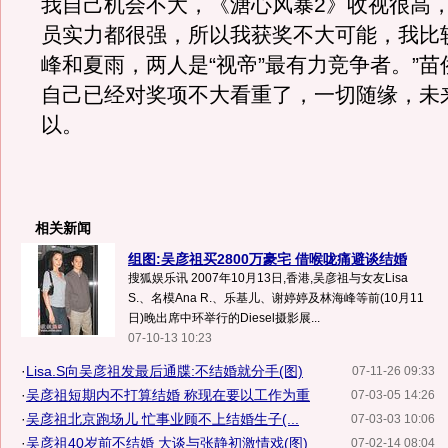
我自己机会不大，《溏心风暴2》收视很高
员实力都很强，所以我获奖不大可能，我比
峰和夏雨，两人是“视帝”最有力竞争者。”
自己已经对奖项不大看重了，一切随缘，未
以。
相关新闻
组图:吴彦祖买2800万豪宅 借喉咙痛避谈结婚
搜狐娱乐讯 2007年10月13日,香港,吴彦祖与女友Lisa
S.、名模Ana R.、乐基儿、谢婷婷及林海峰等前(10月11
日)晚出席中环举行的Diesel摄影展...
07-10-13 10:23
·
Lisa.S向吴彦祖发最后通牒:不结婚就分手(图)
07-11-26 09:33
·
吴彦祖短期内不打算结婚 称现在要以工作为重
07-03-05 14:26
·
吴彦祖北京跑场儿 忙事业顾不上结婚生子(...
07-03-03 10:06
·
吴彦祖40岁前不结婚 大谈与张静初激情戏(图)
07-02-14 08:04