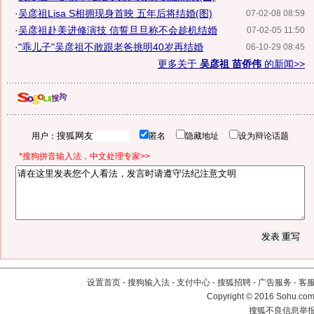
·
吴彦祖Lisa S相拥现身首映 五年后将结婚(图)
07-02-08 08:59
·
吴彦祖赴美进修演技 信誓旦旦称不会趁机结婚
07-02-05 11:50
·
"乖儿子"吴彦祖不敢跟老爸挑明40岁再结婚
06-10-29 08:45
更多关于
吴彦祖 苗侨伟
的新闻>>
用户：
匿名
隐藏地址
设为辩论话题
*搜狗拼音输入法，中文处理专家>>
设置首页
-
搜狗输入法
-
支付中心
-
搜狐招聘
-
广告服务
-
客
Copyright
©
2016 Sohu.com 
搜狐不良信息举