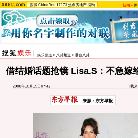
搜狐
ChinaRen
17173
焦点房地产
搜狗
新闻
-
体
娱乐频道
>
八卦频道
>
港台八卦
借结婚话题抢镜 Lisa.S：不急嫁
2008年10月15日07:42
[
我来
来源：东方早报