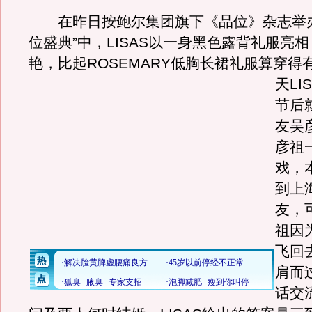
在昨日按鲍尔集团旗下《品位》杂志举办的
位盛典”中，LISAS以一身黑色露背礼服亮
艳，比起ROSEMARY低胸长裙礼服算穿得
天LI
节后
友吴
彦祖
戏，
到上
友，
祖因
飞回
肩而
话交