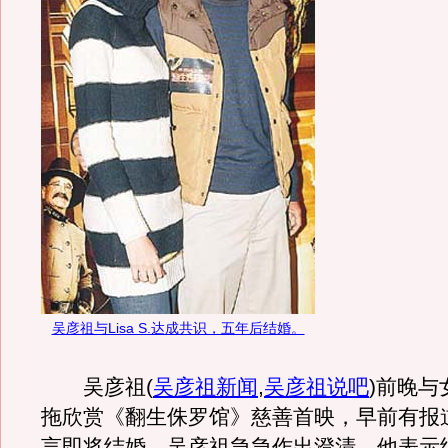
吴彦祖与Lisa S.达成共识，五年后结婚。
吴彦祖
(
吴彦祖新闻
,
吴彦祖说吧
)
前晚与女
拖欣赏《翻生侏罗馆》慈善首映，早前有报道说L
言即将结婚，吴彦祖急急作出澄清，他表示