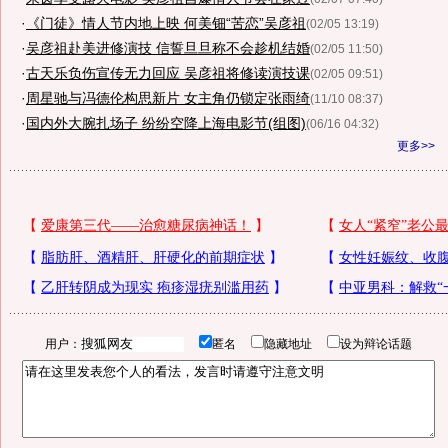
·
《门徒》情人节内地上映 何美钿“苦恋”吴彦祖
(02/05 13:19)
·
吴彦祖赴美进修演技 信誓旦旦称不会趁机结婚
(02/05 11:50)
·
古天乐负伤宣传无力回应 吴彦祖将修读演技课
(02/05 09:51)
·
周星驰与冯德伦构思新片 女主角仍锁定张雨绮
(11/10 08:37)
·
国内外大腕扎场子 纷纷空降上海电影节(组图)
(06/16 04:32)
更多>>
用户：
匿名
隐藏地址
设为辩论话题