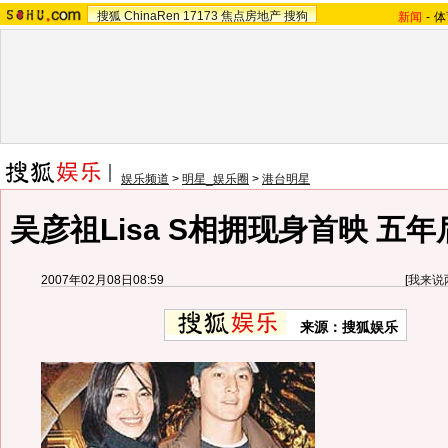
搜狐
ChinaRen
17173
焦点房地产
搜狗
新闻
-
体
娱乐频道
>
明星_娱乐圈
>
港台明星
吴彦祖Lisa S相拥现身首映 五年
2007年02月08日08:59
[
我来说
来源：搜狐娱乐