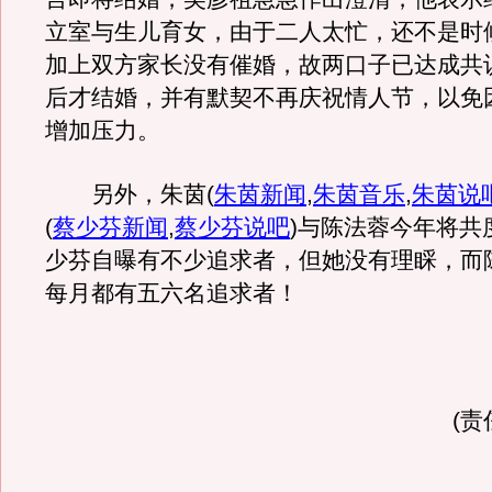
立室与生儿育女，由于二人太忙，还不是时
加上双方家长没有催婚，故两口子已达成共
后才结婚，并有默契不再庆祝情人节，以免
增加压力。
另外，朱茵
(
朱茵新闻
,
朱茵音乐
,
朱茵说
(
蔡少芬新闻
,
蔡少芬说吧
)
与陈法蓉今年将共
少芬自曝有不少追求者，但她没有理睬，而
每月都有五六名追求者！
(责