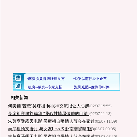
相关新闻
·
何美钿“苦恋”吴彦祖 称眼神交流很让人心醉
(02/07 15:55)
·
吴彦祖拜服刘德华:“我心甘情愿做他的门徒”
(02/07 11:13)
·
朱茵享受露天电影 吴彦祖自曝情人节会在家过
(02/07 11:09)
·
吴彦祖预支蜜月 与女友Lisa S.赴南非裸晒(图)
(02/07 09:05)
·
朱茵享受露天电影 吴彦祖自爆情人节会在家过
(02/07 07:40)