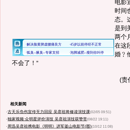
电影
时间
态。
是到
两个
在这
婚﹖
不会了！”
(责
相关新闻
·
古天乐负伤宣传无力回应 吴彦祖将修读演技课
(02/05 09:51)
·
独家视频:众明星评价演技 吴彦祖演技获赞赏
(08/22 19:11)
·
周迅吴彦祖携电影《明明》进军釜山电影节(图)
(10/12 11:08)