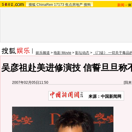
搜狐
ChinaRen
17173
焦点房地产
搜狗
新闻
-
体
娱乐频道
>
电影 Movie
>
影坛动态
>
《门徒》 一切关于毒品
吴彦祖赴美进修演技 信誓旦旦称
2007年02月05日11:50
[
我来
来源：中国新闻网