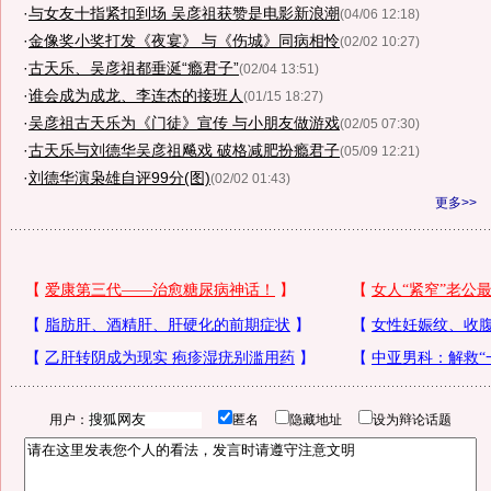
·
与女友十指紧扣到场 吴彦祖获赞是电影新浪潮
(04/06 12:18)
·
金像奖小奖打发《夜宴》 与《伤城》同病相怜
(02/02 10:27)
·
古天乐、吴彦祖都垂涎“瘾君子”
(02/04 13:51)
·
谁会成为成龙、李连杰的接班人
(01/15 18:27)
·
吴彦祖古天乐为《门徒》宣传 与小朋友做游戏
(02/05 07:30)
·
古天乐与刘德华吴彦祖飚戏 破格减肥扮瘾君子
(05/09 12:21)
·
刘德华演枭雄自评99分(图)
(02/02 01:43)
更多>>
用户：
匿名
隐藏地址
设为辩论话题