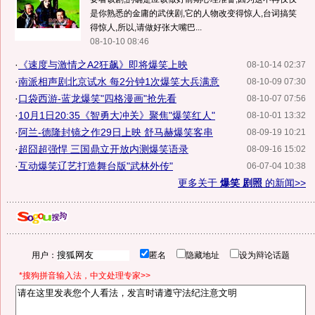
是你熟悉的金庸的武侠剧,它的人物改变得惊人,台词搞笑
得惊人,所以,请做好张大嘴巴...
08-10-10 08:46
·
《速度与激情之A2狂飙》即将爆笑上映
08-10-14 02:37
·
南派相声剧北京试水 每2分钟1次爆笑大兵满意
08-10-09 07:30
·
口袋西游-蓝龙爆笑"四格漫画"抢先看
08-10-07 07:56
·
10月1日20:35《智勇大冲关》聚焦"爆笑红人"
08-10-01 13:32
·
阿兰-德隆封镜之作29日上映 舒马赫爆笑客串
08-09-19 10:21
·
超囧超强悍 三国鼎立开放内测爆笑语录
08-09-16 15:02
·
互动爆笑辽艺打造舞台版"武林外传"
06-07-04 10:38
更多关于
爆笑 剧照
的新闻>>
用户：
匿名
隐藏地址
设为辩论话题
*搜狗拼音输入法，中文处理专家>>