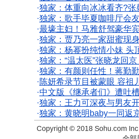
·
独家：体重向冰冰看齐?张
·
独家：歌手毕夏咖啡厅会友
·
最壕主妇！马雅舒驾豪华
·
独家：贾乃亮一家甜蜜现身
·
独家：杨幂扮纯情小妹 头
·
独家：“温太医”张晓龙回京
·
独家：有颜则任性！蒋勤
·
陈妍希录节目被蒙眼 容祖
·
中文版《继承者们》遭吐槽
·
独家：王力可深夜与男友开
·
独家：黄晓明baby一同返
Copyright © 2018 Sohu.com In
全部