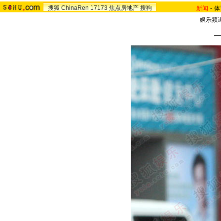
搜狐
ChinaRen
17173
焦点房地产
搜狗
新闻
-
体
娱乐频