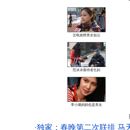
北电放榜美女如云
范冰冰善待老乞妇
李小璐妈妈也是美女
·
独家：春晚第二次联排 马