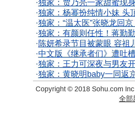
·
独家：贾乃亮一家甜蜜现身
·
独家：杨幂扮纯情小妹 头
·
独家：“温太医”张晓龙回京
·
独家：有颜则任性！蒋勤
·
陈妍希录节目被蒙眼 容祖
·
中文版《继承者们》遭吐槽
·
独家：王力可深夜与男友开
·
独家：黄晓明baby一同返
Copyright © 2018 Sohu.com In
全部