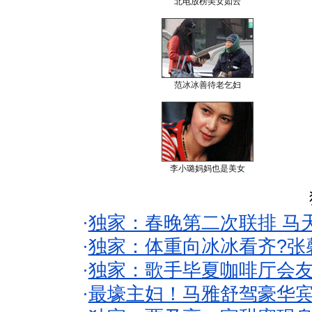
北电放榜美女如云
范冰冰善待老乞妇
李小璐妈妈也是美女
·
独家：春晚第二次联排 马
·
独家：体重向冰冰看齐?张
·
独家：歌手毕夏咖啡厅会友
·
最壕主妇！马雅舒驾豪华