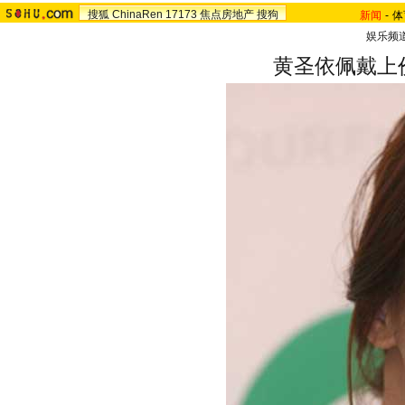
搜狐
ChinaRen
17173
焦点房地产
搜狗
新闻
-
体
娱乐频
黄圣依佩戴上