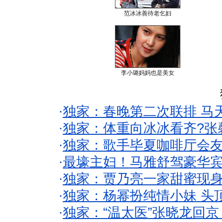
范冰冰善待老乞妇
李小璐妈妈也是美女
·
独家：春晚第二次联排 马
·
独家：体重向冰冰看齐?张
·
独家：歌手毕夏咖啡厅会友
·
最壕主妇！马雅舒驾豪华
·
独家：贾乃亮一家甜蜜现身
·
独家：杨幂扮纯情小妹 头
·
独家：“温太医”张晓龙回京