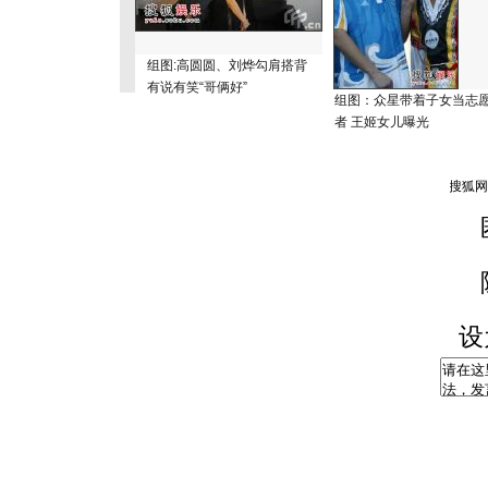
组图:高圆圆、刘烨勾肩搭背
有说有笑“哥俩好”
组图：众星带着子女当志
者 王姬女儿曝光
设