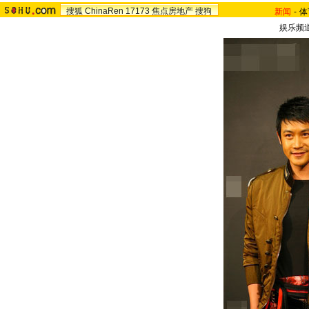
搜狐
ChinaRen
17173
焦点房地产
搜狗
新闻
-
体
娱乐频