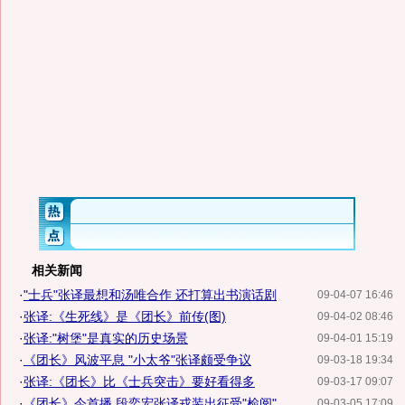
相关新闻
·
"士兵"张译最想和汤唯合作 还打算出书演话剧
09-04-07 16:46
·
张译:《生死线》是《团长》前传(图)
09-04-02 08:46
·
张译:"树堡"是真实的历史场景
09-04-01 15:19
·
《团长》风波平息 "小太爷"张译颇受争议
09-03-18 19:34
·
张译:《团长》比《士兵突击》要好看得多
09-03-17 09:07
·
《团长》今首播 段奕宏张译戎装出征受"检阅"
09-03-05 17:09