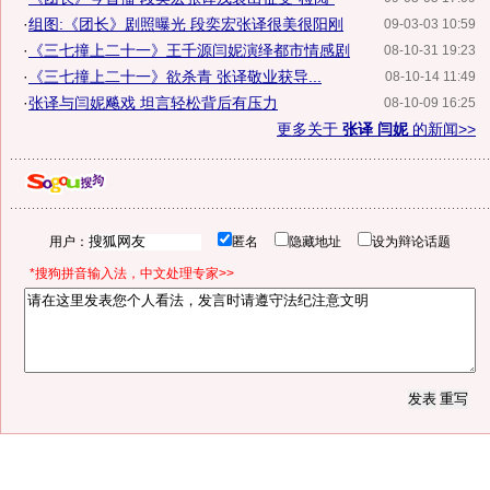
·
组图:《团长》剧照曝光 段奕宏张译很美很阳刚
09-03-03 10:59
·
《三七撞上二十一》王千源闫妮演绎都市情感剧
08-10-31 19:23
·
《三七撞上二十一》欲杀青 张译敬业获导...
08-10-14 11:49
·
张译与闫妮飚戏 坦言轻松背后有压力
08-10-09 16:25
更多关于
张译 闫妮
的新闻>>
用户：
匿名
隐藏地址
设为辩论话题
*搜狗拼音输入法，中文处理专家>>