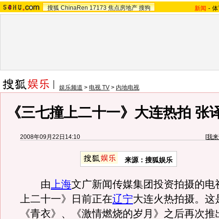
搜狐
ChinaRen
17173
焦点房地产
搜狗
新闻
-
体
娱乐频道
>
电视 TV
>
内地电视
《三七撞上二十一》大连热拍 张
2008年09月22日14:10
[
我来
来源：
搜狐娱乐
由
上海
文广新闻传媒集团投资拍摄的电
上二十一》日前正在
辽宁
大连火热拍摄。这
《青衣》、《激情燃烧的岁月》之后再次推