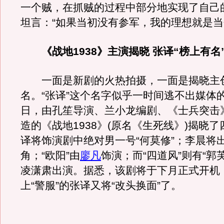
一个贼，在抓贼的过程中部分地实现了自己
坦言：“如果当初没有参军，我的理想就是当
《战地1938》主演揭晓 张译“榜上有名
一面是新剧的火热拍摄，一面是揭晓主
名。“张译”这个名字似乎一时间逃不出媒体
日，由孔笙导演、兰小龙编剧、《士兵突击
造的《战地1938》(原名《生死线》)揭晓
译将饰演剧中绝对男一号“何莫修”；李晨将出
角；“欧阳”由
廖凡
饰演；而“四道风”则有“郭芙
凌潇肃出演。据悉，该剧将于下月正式开机
上“警服”的张译又将“改头换面”了。