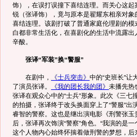
饰），在误打误撞下喜结连理。而关心这起
锐（张译饰），竟与原本是翟耀东相亲对象
喜结连理。该剧打破了普通家庭伦理剧的模
白都非常生活化，在喜剧化的生活中流露出
辛酸。
张译“军装”换“警服”
在剧中，
《士兵突击》
中的“史班长”让
了演员张译。
《我的团长我的团》
未播先热
张译在观众心中的“士兵”形象。此次《三七
的拍摄，张译终于改头换面穿上了“警服”出
睿智的警察。这也是继出演电影《刑警张玉
后，张译再次饰演“警察”角色。“我演的是一个
这个人物内心始终怀揣着做刑警的梦想，后