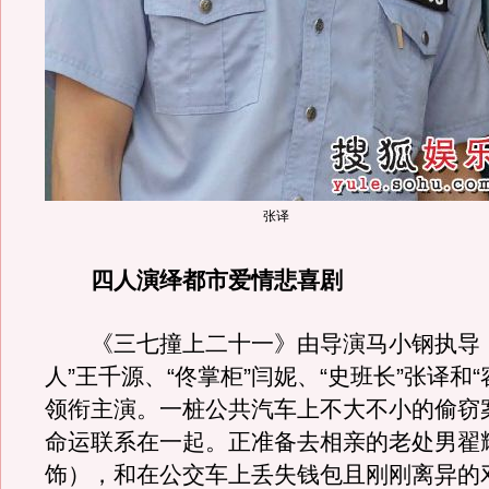
张译
四人演绎都市爱情悲喜剧
《三七撞上二十一》由导演马小钢执导，
人”王千源、“佟掌柜”闫妮、“史班长”张译和
领衔主演。一桩公共汽车上不大不小的偷窃
命运联系在一起。正准备去相亲的老处男翟
饰），和在公交车上丢失钱包且刚刚离异的