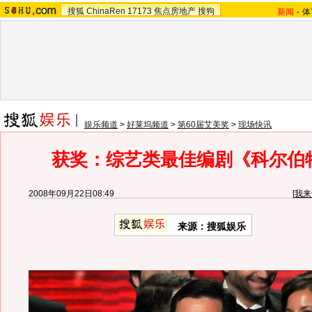
搜狐
ChinaRen
17173
焦点房地产
搜狗
新闻
-
体
娱乐频道
>
好莱坞频道
>
第60届艾美奖
>
现场快讯
获奖：综艺类最佳编剧《科尔伯
2008年09月22日08:49
[
我来
来源：搜狐娱乐