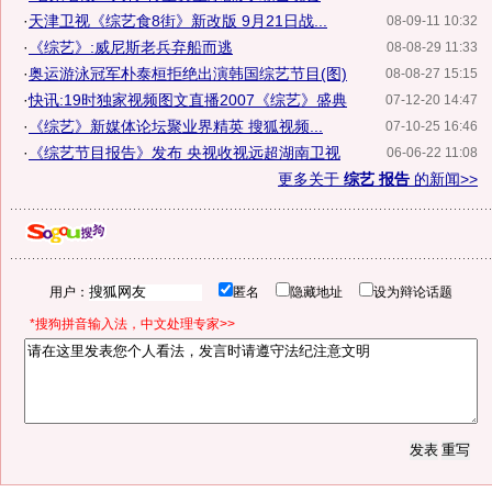
·
天津卫视《综艺食8街》新改版 9月21日战...
08-09-11 10:32
·
《综艺》:威尼斯老兵弃船而逃
08-08-29 11:33
·
奥运游泳冠军朴泰桓拒绝出演韩国综艺节目(图)
08-08-27 15:15
·
快讯:19时独家视频图文直播2007《综艺》盛典
07-12-20 14:47
·
《综艺》新媒体论坛聚业界精英 搜狐视频...
07-10-25 16:46
·
《综艺节目报告》发布 央视收视远超湖南卫视
06-06-22 11:08
更多关于
综艺 报告
的新闻>>
用户：
匿名
隐藏地址
设为辩论话题
*搜狗拼音输入法，中文处理专家>>