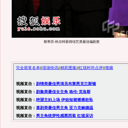
斯蒂芬-科尔特获得综艺类最佳编剧奖
完全获奖名单
||
现场快讯
||
精彩图集
||
红毯时尚点评
||
视频
视频直击：
剧情类最佳男演员布莱恩克兰斯顿
视频直击：
剧集类最佳女主角 格伦·克洛斯
视频直击：
绝望主妇上场 伊娃短裙摇摇欲坠
视频直击：
喜剧类最佳男主角 亚力克鲍德温
视频直击：
男主角统穿性感黑西装 红毯采访