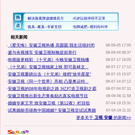
相关新闻
·
《爱无悔》安徽卫视热播 高圆圆:我生活很封闭
08-09-05 17:00
·
避与央视撞车 安徽卫视秋晚提前举行
08-09-04 08:37
·
电视版更精彩 《十兄弟》今晚安徽卫视独播
08-07-17 18:05
·
《十兄弟》安徽卫视独家上映 郭可盈林文...
08-07-17 17:12
·
安徽卫视重磅出击《十兄弟》接档"放羊星星"
08-07-15 15:07
·
安徽卫视《同一个世界》亮相 凸显奥运特...
08-07-14 07:12
·
安徽卫视的08年电视剧之路 3亿打造卫视剧之霸
08-07-04 07:31
·
安徽卫视推出新生态青春励志真实电视节目
08-06-06 11:58
·
婚姻专家王芳:致安徽卫视《第12夜》栏目组
07-04-19 15:31
·
试离婚能否拯救中国婚姻? 安徽卫视尝试试离婚
07-04-19 11:32
更多关于
卫视 安徽
的新闻>>