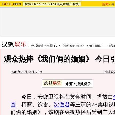
搜狐
ChinaRen
17173
焦点房地产
搜狗
新闻
-
体
娱乐频道
>
电视 TV
>
《我们俩的婚姻》
>
相关新闻——《我
观众热捧《我们俩的婚姻》 今日
2008年09月18日17:36
[
我来说
来源：搜狐娱乐
今日，安徽卫视将在黄金时间，播放由
圃
、柯蓝、徐雷、
沈傲君
等主演的28集电
们俩的婚姻》，该剧在央视热播后受到广大