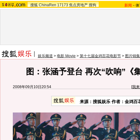
搜狐
ChinaRen
17173
焦点房地产
搜狗
新闻
-
体
娱乐频道
>
电影 Movie
>
第十七届金鸡百花电影节
>
图片锦集
图：张涵予登台 再次“吹响”《
2008年09月10日20:54
[
我来
来源：搜狐娱乐 作者：金鸡百