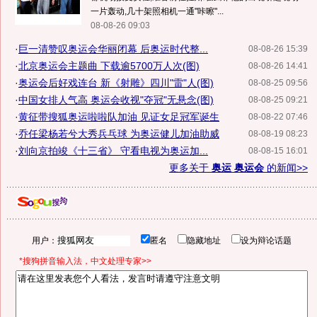
一片轰动,几十架照相机一通"咔嚓"...
08-08-26 09:03
·
巨一清赞叹奥运会华丽闭幕 后奥运时代整...
08-08-26 15:39
·
北京奥运会主题曲 下载逾5700万人次(图)
08-08-26 14:41
·
奥运会后好戏连台 新《射雕》四川"雷"人(图)
08-08-25 09:56
·
中国女排人气高 奥运会收视"夺冠"无悬念(图)
08-08-25 09:21
·
黄征带搜狐奥运啦啦队加油 见证女足冠军诞生
08-08-22 07:46
·
乔任梁杨若兮大秀兵乓球 为奥运健儿加油助威
08-08-19 08:23
·
刘向京拍竣《十三省》 守看电视为奥运加...
08-08-15 16:01
更多关于
奥运 奥运会
的新闻>>
用户：
匿名
隐藏地址
设为辩论话题
*搜狗拼音输入法，中文处理专家>>