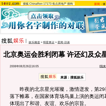
搜狐
ChinaRen
17173
焦点房地产
搜狗
新闻
-
体
娱乐频道
>
明星奥运
>
星闻·访谈
北京奥运会胜利闭幕 许还幻及众
2008年08月26日16:05
[
我来
来源：搜狐娱乐
昨夜的北京星光璀璨，激情迸发，第29
落下帷幕，在国家体育场鸟巢上演的奥运闭
体现出了和谐、友谊、欢乐的宗旨。