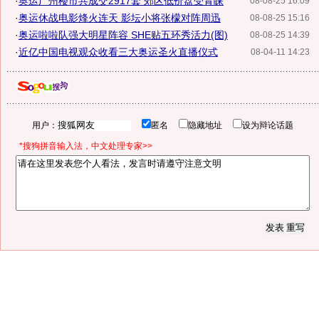
·
奥运广州楼市共成交2917套 郊区低价盘受青睐
08-08-25 16:09
·
奥运休战电影烽火连天 影坛小将张檬对阵周迅
08-08-25 15:16
·
奥运啦啦队强大明星阵容 SHE贴五环秀活力(图)
08-08-25 14:39
·
近亿中国电视观众收看三大奥运圣火直播仪式
08-04-11 14:23
用户：
匿名
隐藏地址
设为辩论话题
*搜狗拼音输入法，中文处理专家>>