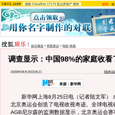
搜狐
ChinaRen
17173
焦点房地产
搜狗
新闻
-
体
娱乐频道
>
明星奥运
>
电影·电视
调查显示：中国98%的家庭收看
2008年08月26日08:21
[
我来说
来源：新华网
新华网上海8月25日电（记者陆文军） 
北京奥运会创造了电视收视奇迹。全球电视
AGB尼尔森的监测数据显示，北京奥运会赛