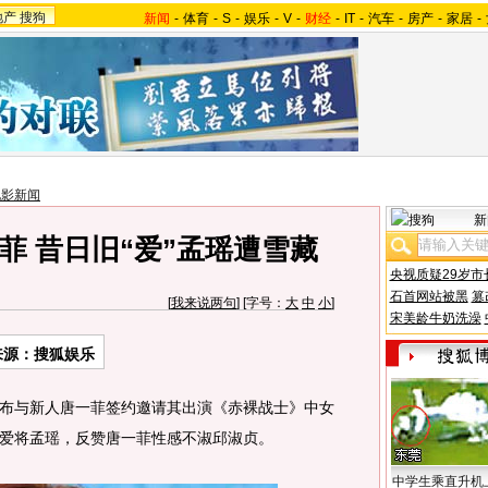
地产
搜狗
新闻
-
体育
-
S
-
娱乐
-
V
-
财经
-
IT
-
汽车
-
房产
-
家居
-
电影新闻
新
菲 昔日旧“爱”孟瑶遭雪藏
央视质疑29岁市
石首网站被黑
篡
[
我来说两句
] [字号：
大
中
小
]
宋美龄牛奶洗澡
来源：搜狐娱乐
与新人唐一菲签约邀请其出演《赤裸战士》中女
爱将孟瑶，反赞唐一菲性感不淑邱淑贞。
中学生乘直升机