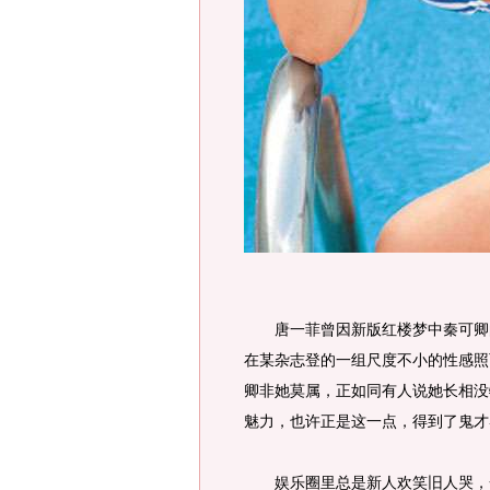
唐一菲曾因新版红楼梦中秦可卿的
在某杂志登的一组尺度不小的性感照
卿非她莫属，正如同有人说她长相没
魅力，也许正是这一点，得到了鬼才
娱乐圈里总是新人欢笑旧人哭，一