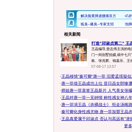
相关新闻
打造"邱淑贞第二" 王
王晶编导,曾志伟主演的
门一间别墅拍摄,戏中七只
栋、张兆辉、钱嘉乐、王祖
07-08-17 13:57
·
王晶移情"秦可卿"唐一菲 旧爱孟瑶疑
·
唐一菲借王晶成功上位 昔日晶女郎惨
·
师姐唐一菲喜签王晶新片 人气美女张檬献
·
王晶对唐一菲一见钟情 称性感女神八
·
唐一菲演王晶《赤裸战士》 拒走汤唯路
·
秦可卿化身性感尤物 唐一菲加盟王晶
·
王晶真爱属于邱淑贞 否认与高远有"潜
更