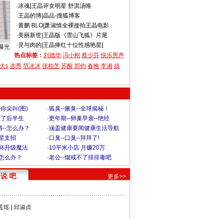
·
冰魂
|
王晶评女明星 舒淇汤唯
·
王晶的博
|
晶品-搜狐博客
·
黄鹏 BLO
|
萧淑慎全裸接拍王晶电影
·
美丽新世
|
王晶版《雪山飞狐》片尾
·
灵与肉的
|
王晶捧红十位性感艳星[
曝光
热点标签：
刘德华
冯小刚
蔡少芬
快乐男声
大s
选秀
范冰冰
张柏芝
苏醒
郑钧
春晚
李湘
搞
你尖叫(图)
·
狐臭--腋臭--全球揭秘！
毁了后半生
·
更年期--卵巢早衰--绝经
--怎么办？
·
涵盖健康要闻健康生活导航
明星支招
·
口臭--口臭--拜拜了!
罩杯升级魔法
·
10平米小店 月赚20万
-怎么办？
·
老公--烟戒不了排排毒吧
说 吧
更多>>
孟瑶
|
邱淑贞