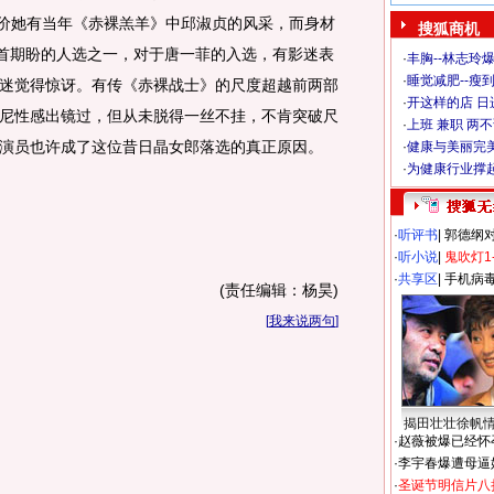
评价她有当年《赤裸羔羊》中邱淑贞的风采，而身材
搜狐商机
翘首期盼的人选之一，对于唐一菲的入选，有影迷表
·
丰胸--林志玲
·
睡觉减肥--瘦到
迷觉得惊讶。有传《赤裸战士》的尺度超越前两部
·
开这样的店 日进
尼性感出镜过，但从未脱得一丝不挂，不肯突破尺
·
上班 兼职 两
演员也许成了这位昔日晶女郎落选的真正原因。
·
健康与美丽完
·
为健康行业撑
·
听评书
|
郭德纲
·
听小说
|
鬼吹灯1
·
共享区
|
手机病
(责任编辑：杨昊)
[
我来说两句
]
揭田壮壮徐帆
·
赵薇被爆已经怀
·
李宇春爆遭母逼
·
圣诞节明信片八