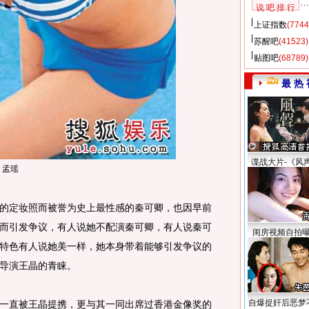
说 吧 排 行
上证指数
(7744
苏醒吧
(41523)
贴图吧
(68789)
最 热 
谍战大片-《风
孟瑶
定妆照而被誉为史上最性感的秦可卿，也因早前
而引发争议，有人说她不配演秦可卿，有人说秦可
闺房视频自拍
特色有人说她美一样，她本身带着能够引发争议的
导演王晶的青睐。
自爆捉奸后恶梦
直被王晶提携，更与其一同出席过香港金像奖的