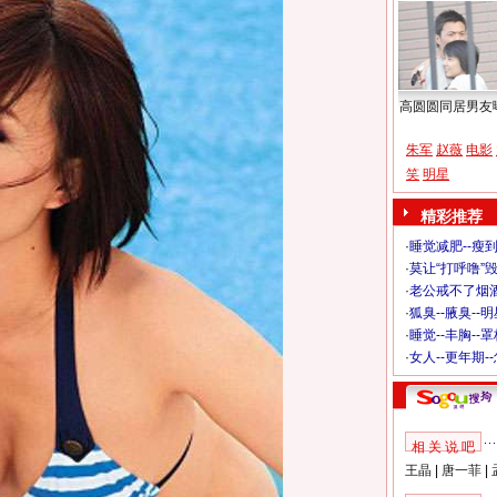
高圆圆同居男友
朱军
赵薇
电影
笑
明星
精彩推荐
·
睡觉减肥--瘦到
·
莫让“打呼噜”
·
老公戒不了烟酒
·
狐臭--腋臭--
·
睡觉--丰胸--
·
女人--更年期-
相 关 说 吧
王晶
|
唐一菲
|