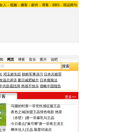
女人
-
视频
-
播客
-
邮件
-
博客
-
BBS
-
我说两句
闻
网页
博客
音乐
图片
说吧
长
邓玉娇失踪
朝鲜军事演习
日本兵赎罪
改温总讲话
夏日减肥秘方
日本瘦脸法
中共卧底结局
慈禧不快乐
侵略中国报告
更多>>
·
马骝的时
唐一菲凭性感征服王晶
·
夜色之城
|
加盟王晶情色电影 艳星
·
《赤壁》
|
唐一菲爆乳勾王晶
·
今日看点
|
"秦可卿"唐一菲将主演王
·
卿本佳人
|
王晶:最爱邱淑贞
上学