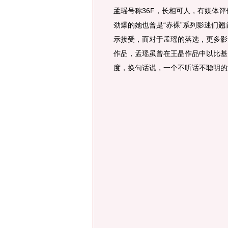
孟瑶号称36F，长相可人，有媒体
劲爆的她也曾是“赤裸”系列影迷们
示接受，而对于孟瑶的落选，更多影
作品，孟瑶虽曾在王晶作品中以比基
度，换句话说，一个不听话不聪明的