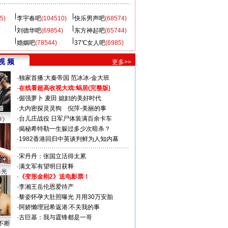
5)
李宇春吧
(104510)
快乐男声吧
(68574)
刘德华吧
(69854)
东方神起吧
(65744)
婚姻吧
(78544)
37℃女人吧
(6985)
视 频
更多>>
·
独家首播:大秦帝国
范冰冰-金大班
·
在线看超高收视大戏:
蜗居(完整版)
·
倔强萝卜
麦田
媳妇的美好时代
·
大内密探灵灵狗
倪萍-美丽的事
·
台儿庄战役 日军尸体装满百余卡车
声》
·
揭秘希特勒一生躲过多少次暗杀？
·
1982香港回归中英谈判鲜为人知内幕
·
宋丹丹：张国立活得太累
·
满文军有望明日获释
曝光
·
《变形金刚2》送电影票！
·
李湘王岳伦恩爱待产
·
黎姿怀孕大肚照曝光 月用30万安胎
·
阿娇懒理冠希返港:不关我的事
·
古巨基：我与霆锋都是一哥
不断