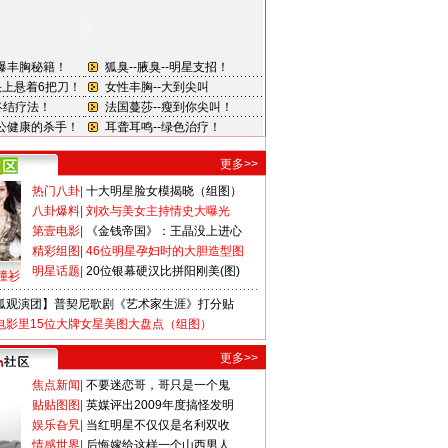
更多>>
热门八卦
|
十大明星脸女模揭晓（组图）
八卦爆料
|
刘欢与美女主持情史大曝光
第壹电影
|
《金钱帝国》：王晶没上进心
精彩组图
|
46位明星孕妇时的大胆造型图
明星话题
|
20位银幕硬汉比拼阳刚美(图)
撞衫
狐观演团】普契尼歌剧《艺术家生涯》打分贴
电影里15位大牌女星美图大盘点（组图）
更多>>
焦点新闻
|
不要迷恋哥，哥只是一个鬼
贴贴图图
|
英媒评出2009年度搞怪发明
娱乐旮旯
|
当红明星不仅仅是名利双收
情感世界
|
后悔嫁给这样一个山西男人