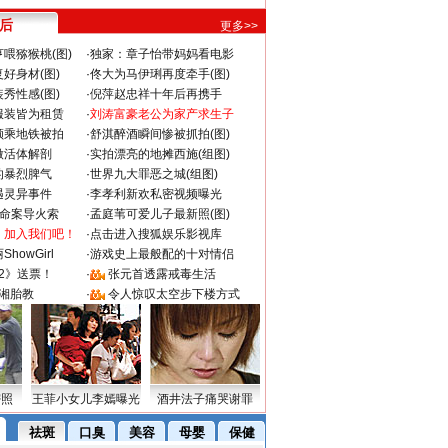
 后
更多>>
喂猕猴桃(图)
·
独家：章子怡带妈妈看电影
好身材(图)
·
佟大为马伊琍再度牵手(图)
秀性感(图)
·
倪萍赵忠祥十年后再携手
服装皆为租赁
·
刘涛富豪老公为家产求生子
颜乘地铁被拍
·
舒淇醉酒瞬间惨被抓拍(图)
做活体解剖
·
实拍漂亮的地摊西施(组图)
的暴烈脾气
·
世界九大罪恶之城(组图)
遇灵异事件
·
李孝利新欢私密视频曝光
成命案导火索
·
孟庭苇可爱儿子最新照(图)
：加入我们吧！
·
点击进入搜狐娱乐影视库
howGirl
·
游戏史上最般配的十对情侣
2》送票！
·
张元首透露戒毒生活
湘胎教
·
令人惊叹太空步下楼方式
密照
王菲小女儿李嫣曝光
酒井法子痛哭谢罪