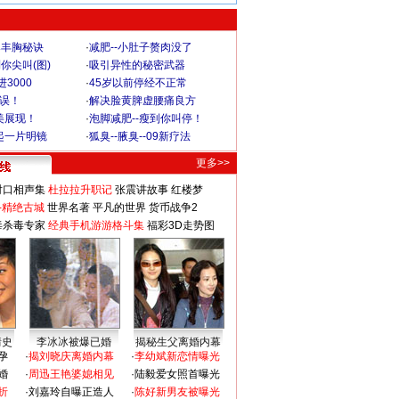
爆丰胸秘诀
·
减肥--小肚子赘肉没了
你尖叫(图)
·
吸引异性的秘密武器
3000
·
45岁以前停经不正常
不误！
·
解决脸黄脾虚腰痛良方
美展现！
·
泡脚减肥--瘦到你叫停！
起一片明镜
·
狐臭--腋臭--09新疗法
更多>>
对口相声集
杜拉拉升职记
张震讲故事
红楼梦
-精绝古城
世界名著
平凡的世界
货币战争2
毒杀毒专家
经典手机游游格斗集
福彩3D走势图
情史
李冰冰被爆已婚
揭秘生父离婚内幕
孕
·
揭刘晓庆离婚内幕
·
李幼斌新恋情曝光
婚
·
周迅王艳婆媳相见
·
陆毅爱女照首曝光
折
·
刘嘉玲自曝正造人
·
陈好新男友被曝光