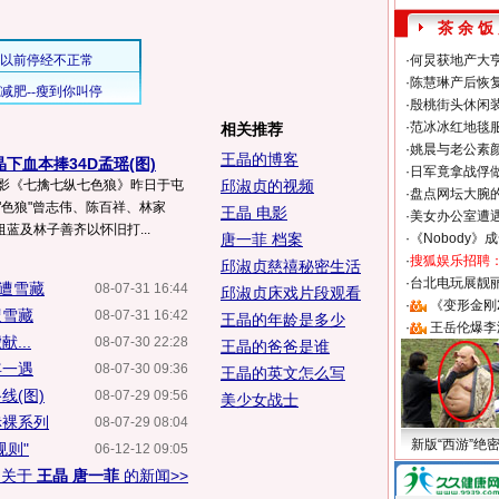
茶 余 饭
·
何炅获地产大亨
·
陈慧琳产后恢复
·
殷桃街头休闲装
·
范冰冰红地毯
相关推荐
·
姚晨与老公素
王晶的博客
晶下血本捧34D孟瑶(图)
·
日军竟拿战俘
电影《七擒七纵七色狼》昨日于屯
邱淑贞的视频
·
盘点网坛大腕
"色狼"曾志伟、陈百祥、林家
王晶 电影
·
美女办公室遭
蓝及林子善齐以怀旧打...
唐一菲 档案
·
《Nobody》
·
搜狐娱乐招聘
邱淑贞慈禧秘密生活
·
台北电玩展靓丽S
似遭雪藏
08-07-31 16:44
邱淑贞床戏片段观看
·
《变形金刚
遭雪藏
08-07-31 16:42
王晶的年龄是多少
·
王岳伦爆李
...
08-07-30 22:28
王晶的爸爸是谁
年一遇
08-07-30 09:36
王晶的英文怎么写
线(图)
08-07-29 09:56
美少女战士
赤裸系列
08-07-29 08:04
新版“西游”绝
规则"
06-12-12 09:05
多关于
王晶 唐一菲
的新闻>>