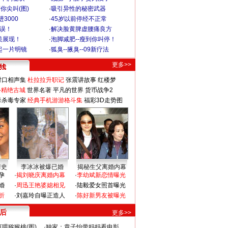
你尖叫(图)
·
吸引异性的秘密武器
3000
·
45岁以前停经不正常
不误！
·
解决脸黄脾虚腰痛良方
美展现！
·
泡脚减肥--瘦到你叫停！
起一片明镜
·
狐臭--腋臭--09新疗法
更多>>
对口相声集
杜拉拉升职记
张震讲故事
红楼梦
-精绝古城
世界名著
平凡的世界
货币战争2
毒杀毒专家
经典手机游游格斗集
福彩3D走势图
情史
李冰冰被爆已婚
揭秘生父离婚内幕
孕
·
揭刘晓庆离婚内幕
·
李幼斌新恋情曝光
婚
·
周迅王艳婆媳相见
·
陆毅爱女照首曝光
折
·
刘嘉玲自曝正造人
·
陈好新男友被曝光
 后
更多>>
喂猕猴桃(图)
·
独家：章子怡带妈妈看电影