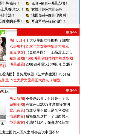
更多>>
热门八卦
|
十大明星脸女模揭晓（组图）
八卦爆料
|
刘欢与美女主持情史大曝光
第壹电影
|
《金钱帝国》：王晶没上进心
精彩组图
|
46位明星孕妇时的大胆造型图
明星话题
|
20位银幕硬汉比拼阳刚美(图)
撞衫
狐观演团】普契尼歌剧《艺术家生涯》打分贴
电影里15位大牌女星美图大盘点（组图）
更多>>
焦点新闻
|
不要迷恋哥，哥只是一个鬼
贴贴图图
|
英媒评出2009年度搞怪发明
娱乐旮旯
|
当红明星不仅仅是名利双收
情感世界
|
后悔嫁给这样一个山西男人
型男索女
|
小糖精归来，在海边轻轻舞
口水
么出过国的人回来之后都会说中国不好