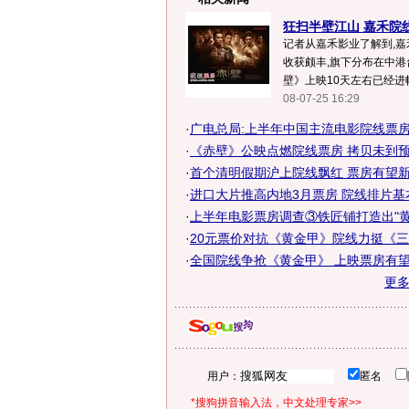
狂扫半壁江山 嘉禾院线
记者从嘉禾影业了解到,
收获颇丰,旗下分布在中
壁》上映10天左右已经进帐2
08-07-25 16:29
·
广电总局:上半年中国主流电影院线票房
·
《赤壁》公映点燃院线票房 拷贝未到预售
·
首个清明假期沪上院线飘红 票房有望
·
进口大片推高内地3月票房 院线排片基
·
上半年电影票房调查③铁匠铺打造出"黄
·
20元票价对抗《黄金甲》院线力挺《
·
全国院线争抢《黄金甲》 上映票房有望
更
用户：
匿名
*搜狗拼音输入法，中文处理专家>>