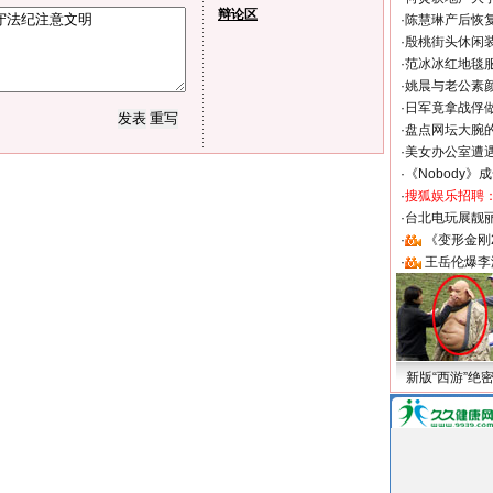
辩论区
·
陈慧琳产后恢复
·
殷桃街头休闲装
·
范冰冰红地毯
·
姚晨与老公素
·
日军竟拿战俘
·
盘点网坛大腕
·
美女办公室遭
·
《Nobody》
·
搜狐娱乐招聘
·
台北电玩展靓丽S
·
《变形金刚
·
王岳伦爆李
新版“西游”绝