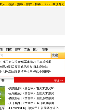
女人
-
视频
-
播客
-
邮件
-
博客
-
BBS
-
我说两句
闻
网页
博客
音乐
图片
说吧
长
邓玉娇失踪
朝鲜军事演习
日本兵赎罪
改温总讲话
夏日减肥秘方
日本瘦脸法
中共卧底结局
慈禧不快乐
侵略中国报告
更多>>
·
周杰伦博
|
《黄金甲》首周末票房96
·
蓝晴筱苑
|
《黄金甲》全国周末票房
·
杰伦影音
|
《黄金甲》全国点映票房
·
天下娱乐
|
《黄金甲》今日凌晨票房
·
ECWINNER
|
《黄金甲》首周票房近亿
上学