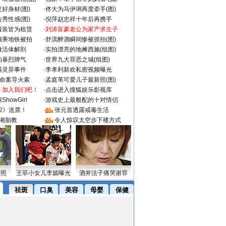
好身材(图)
·
佟大为马伊琍再度牵手(图)
秀性感(图)
·
倪萍赵忠祥十年后再携手
服装皆为租赁
·
刘涛富豪老公为家产求生子
颜乘地铁被拍
·
舒淇醉酒瞬间惨被抓拍(图)
做活体解剖
·
实拍漂亮的地摊西施(组图)
的暴烈脾气
·
世界九大罪恶之城(组图)
遇灵异事件
·
李孝利新欢私密视频曝光
成命案导火索
·
孟庭苇可爱儿子最新照(图)
：加入我们吧！
·
点击进入搜狐娱乐影视库
howGirl
·
游戏史上最般配的十对情侣
2》送票！
·
张元首透露戒毒生活
湘胎教
·
令人惊叹太空步下楼方式
密照
王菲小女儿李嫣曝光
酒井法子痛哭谢罪