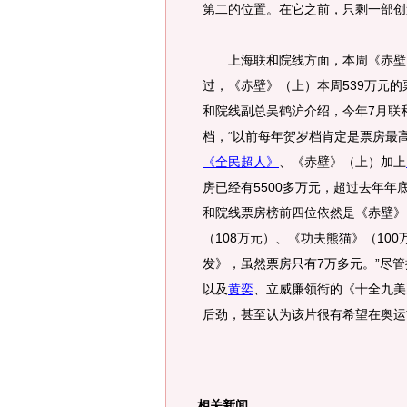
第二的位置。在它之前，只剩一部创造
上海联和院线方面，本周《赤壁》
过，《赤壁》（上）本周539万元的
和院线副总吴鹤沪介绍，今年7月联
档，“以前每年贺岁档肯定是票房最
《全民超人》
、《赤壁》（上）加上
房已经有5500多万元，超过去年年
和院线票房榜前四位依然是《赤壁》
（108万元）、《功夫熊猫》（10
发》，虽然票房只有7万多元。”尽
以及
黄奕
、立威廉领衔的《十全九美
后劲，甚至认为该片很有希望在奥运
相关新闻