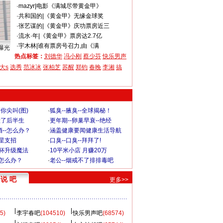
·
mazyr
|
电影《满城尽带黄金甲》
·
共和国的
|
《黄金甲》无缘金球奖
·
张艺谋的
|
《黄金甲》庆功票房近三
·
流水·年
|
《黄金甲》票房达2.7亿
·
宇木林
|
谁有票房号召力,由《满
曝光
热点标签：
刘德华
冯小刚
蔡少芬
快乐男声
大s
选秀
范冰冰
张柏芝
苏醒
郑钧
春晚
李湘
搞
你尖叫(图)
·
狐臭--腋臭--全球揭秘！
毁了后半生
·
更年期--卵巢早衰--绝经
--怎么办？
·
涵盖健康要闻健康生活导航
明星支招
·
口臭--口臭--拜拜了!
罩杯升级魔法
·
10平米小店 月赚20万
-怎么办？
·
老公--烟戒不了排排毒吧
说 吧
更多>>
5)
李宇春吧
(104510)
快乐男声吧
(68574)