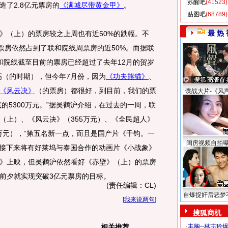
苏醒吧
(41523)
了2.8亿元票房的
《满城尽带黄金甲》
。
贴图吧
(68789)
最 热 
（上）的票房较之上周也有近50%的跌幅。不
票房依然占到了联和院线周票房的近50%。而据联
和院线截至目前的票房已经超过了去年12月的贺岁
高（的时期），但今年7月份，因为
《功夫熊猫》
、
《风云决》
（的票房）都很好，到目前，我们的票
谍战大片-《风
底的5300万元。”据吴鹤沪介绍，在过去的一周，联
（上）、《风云决》（355万元）、《全民超人》
0万元），“第五名新一点，而且是国产片《千钧。一
闺房视频自拍
管接下来将有好莱坞与泰国合作的动画片《小战象》
》上映，但吴鹤沪依然看好《赤壁》（上）的票房
前夕就实现突破3亿元票房的目标。
(责任编辑：CL)
自爆捉奸后恶梦
[
我来说两句
]
搜狐商机
相关推荐
·
丰胸--林志玲