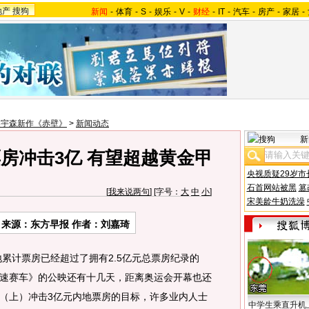
地产
搜狗
新闻
-
体育
-
S
-
娱乐
-
V
-
财经
-
IT
-
汽车
-
房产
-
家居
-
吴宇森新作《赤壁》
>
新闻动态
新
票房冲击3亿 有望超越黄金甲
央视质疑29岁市
石首网站被黑
篡
[
我来说两句
] [字号：
大
中
小
]
宋美龄牛奶洗澡
来源：东方早报 作者：刘嘉琦
计票房已经超过了拥有2.5亿元总票房纪录的
速赛车》的公映还有十几天，距离奥运会开幕也还
（上）冲击3亿元内地票房的目标，许多业内人士
中学生乘直升机