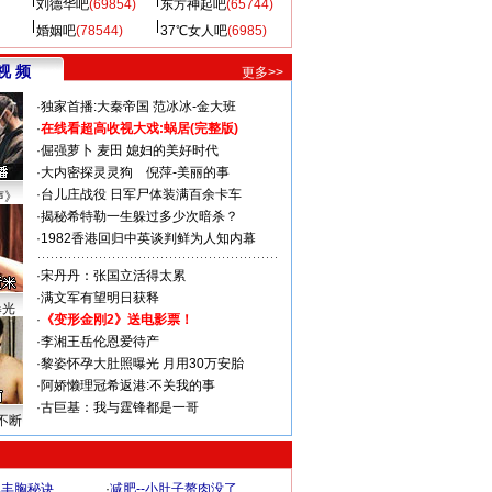
刘德华吧
(69854)
东方神起吧
(65744)
婚姻吧
(78544)
37℃女人吧
(6985)
视 频
更多>>
·
独家首播:大秦帝国
范冰冰-金大班
·
在线看超高收视大戏:
蜗居(完整版)
·
倔强萝卜
麦田
媳妇的美好时代
·
大内密探灵灵狗
倪萍-美丽的事
·
台儿庄战役 日军尸体装满百余卡车
声》
·
揭秘希特勒一生躲过多少次暗杀？
·
1982香港回归中英谈判鲜为人知内幕
·
宋丹丹：张国立活得太累
·
满文军有望明日获释
曝光
·
《变形金刚2》送电影票！
·
李湘王岳伦恩爱待产
·
黎姿怀孕大肚照曝光 月用30万安胎
·
阿娇懒理冠希返港:不关我的事
·
古巨基：我与霆锋都是一哥
不断
爆丰胸秘诀
·
减肥--小肚子赘肉没了