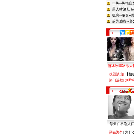
范冰冰李冰冰大
戏剧演出
|
【搜
热门连载
|
刘烨
每天在吞别人
漂在海外
|
为什