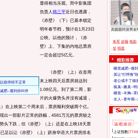
显得相当乐观。
而中影集团
负责人
韩三平
近日也透露，
《赤壁》（下）已基本锁定
明年春节档，预计在1月23日
高圆圆同居男友
公映。以他的预计，《赤
朱军
赵薇
电影
壁》上、下集的内地总票房
笑
明星
一定会超过5亿元。
精彩推荐
·
睡觉减肥--瘦到
《赤壁》（上）在首周
·
莫让“打呼噜”
末上映四天后票房就达到
·
老公戒不了烟酒
·
狐臭--腋臭--
1.08亿元。到了第二周，影
·
睡觉--丰胸--
片的火爆势头并没有减退，
·
女人--更年期-
（上）在上映第二个周末后，票房顺利突破两个亿。
现出一部影片正常的跌幅，4581万元的票房较之
涨势头下跌，但《赤壁》（上）还是在上映18天票
说 吧 排 行
上证指数
(7744
字，已足以让《赤壁》（上）跻身华语大片票房排名