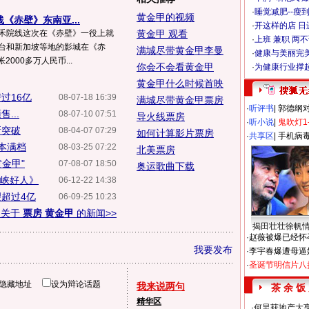
·
睡觉减肥--瘦到
黄金甲的视频
《赤壁》东南亚...
·
开这样的店 日进
嘉禾院线这次在《赤壁》一役上就
黄金甲 观看
·
上班 兼职 两
港台和新加坡等地的影城在《赤
满城尽带黄金甲李曼
·
健康与美丽完
000多万人民币...
你会不会看黄金甲
·
为健康行业撑
黄金甲什么时候首映
过16亿
08-07-18 16:39
满城尽带黄金甲票房
·
听评书
|
郭德纲
...
08-07-10 07:51
导火线票房
·
听小说
|
鬼吹灯1
新突破
08-04-07 07:29
如何计算影片票房
·
共享区
|
手机病
本满档
08-03-25 07:22
北美票房
金甲"
07-08-07 18:50
奥运歌曲下载
三峡好人》
06-12-22 14:38
超过4亿
06-09-25 10:23
多关于
票房 黄金甲
的新闻>>
揭田壮壮徐帆
·
赵薇被爆已经怀
我要发布
·
李宇春爆遭母逼
·
圣诞节明信片八
隐藏地址
设为辩论话题
我来说两句
茶 余 饭
精华区
·
何炅获地产大亨