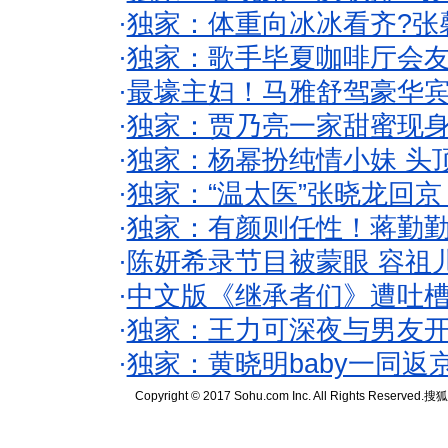
·
独家：体重向冰冰看齐?张
·
独家：歌手毕夏咖啡厅会友
·
最壕主妇！马雅舒驾豪华
·
独家：贾乃亮一家甜蜜现身
·
独家：杨幂扮纯情小妹 头
·
独家：“温太医”张晓龙回京
·
独家：有颜则任性！蒋勤
·
陈妍希录节目被蒙眼 容祖
·
中文版《继承者们》遭吐槽
·
独家：王力可深夜与男友开
·
独家：黄晓明baby一同返
Copyright © 2017 Sohu.com Inc. All Rights Reserved