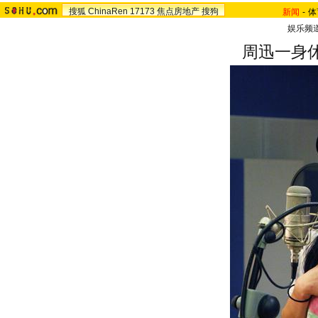
搜狐
ChinaRen
17173
焦点房地产
搜狗
新闻
-
体
娱乐频
周迅一身