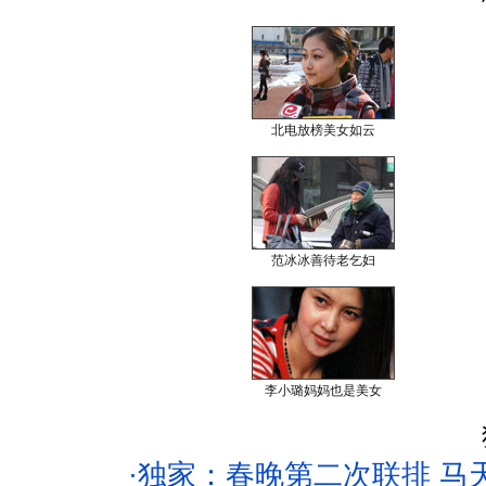
北电放榜美女如云
范冰冰善待老乞妇
李小璐妈妈也是美女
·
独家：春晚第二次联排 马