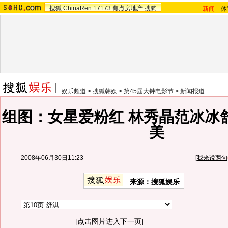
搜狐
ChinaRen
17173
焦点房地产
搜狗
新闻
-
体
娱乐频道
>
搜狐韩娱
>
第45届大钟电影节
>
新闻报道
组图：女星爱粉红 林秀晶范冰冰
美
2008年06月30日11:23
[
我来说两句
来源：搜狐娱乐
[点击图片进入下一页]