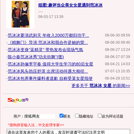
组图:趣评当众美女女星遇到范冰冰
.....
08-03-17 13:39
·
范冰冰要演武则天 年收入2000万都归功于...
08-06-30 09:59
·
《精舞门》导演:范冰冰和我合作是她的荣...
08-06-30 09:40
·
范冰冰变身"蓝精灵" 带热发布会现场气氛
08-06-27 13:24
·
陈小春范冰冰秀"功夫街舞"(图)
08-06-27 07:39
·
范冰冰孙俪李宇春 值得大学生学习的80后女星
08-04-21 14:03
·
范冰冰风头劲压舒淇 出席活动待遇大相径...
07-07-13 10:35
·
范冰冰包养事件爆料者道歉 自称受某女星指使
06-04-29 10:51
更多关于
范冰冰 女星
的新闻>>
用户：
匿名
隐藏地址
设为辩论话题
*搜狗拼音输入法，中文处理专家>>