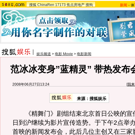
搜狐
ChinaRen
17173
焦点房地产
搜狗
新闻
-
体
娱乐频道
>
电影 Movie
>
电影新闻
范冰冰变身”蓝精灵” 带热发布
2008年06月27日13:24
[
我来
来源：搜狐娱乐
《精舞门》剧组结束北京首日公映的宣传
日到沪继续为影片宣传造势。于下午2点举
首映的新闻发布会，此后几位主创又在三家