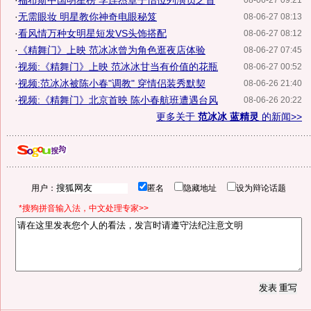
·
福布斯中国明星榜 李连杰章子怡位列演员之首
08-06-27 09:21
·
无需眼妆 明星教你神奇电眼秘笈
08-06-27 08:13
·
看风情万种女明星短发VS头饰搭配
08-06-27 08:12
·
《精舞门》上映 范冰冰曾为角色逛夜店体验
08-06-27 07:45
·
视频:《精舞门》上映 范冰冰甘当有价值的花瓶
08-06-27 00:52
·
视频:范冰冰被陈小春"调教" 穿情侣装秀默契
08-06-26 21:40
·
视频:《精舞门》北京首映 陈小春航班遭遇台风
08-06-26 20:22
更多关于
范冰冰 蓝精灵
的新闻>>
用户：
匿名
隐藏地址
设为辩论话题
*搜狗拼音输入法，中文处理专家>>