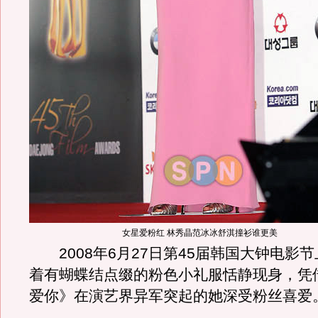
女星爱粉红 林秀晶范冰冰舒淇撞衫谁更美
2008年6月27日第45届韩国大钟电影
着有蝴蝶结点缀的粉色小礼服恬静现身，凭
爱你》在演艺界异军突起的她深受粉丝喜爱