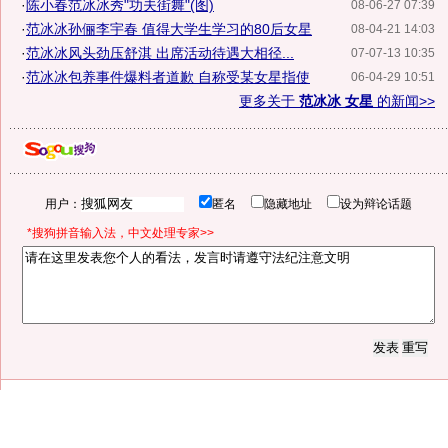
·
陈小春范冰冰秀"功夫街舞"(图)
08-06-27 07:39
·
范冰冰孙俪李宇春 值得大学生学习的80后女星
08-04-21 14:03
·
范冰冰风头劲压舒淇 出席活动待遇大相径...
07-07-13 10:35
·
范冰冰包养事件爆料者道歉 自称受某女星指使
06-04-29 10:51
更多关于
范冰冰 女星
的新闻>>
用户：
匿名
隐藏地址
设为辩论话题
*搜狗拼音输入法，中文处理专家>>