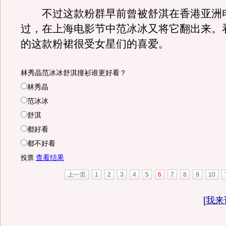
不过这款粉群早前曾被舒淇在香港亚洲
过，在上海电影节中范冰冰又将它翻出来。看来Va
的这款粉裙很受女星们的喜爱。
林秀晶范冰冰舒淇撞衫谁更好看？
林秀晶
范冰冰
舒淇
都好看
都不好看
查看结果
上一页
1
2
3
4
5
6
7
8
9
10
[
我来