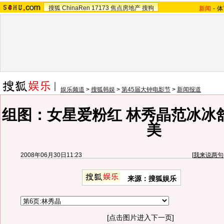
搜狐
ChinaRen
17173
焦点房地产
搜狗
新闻
-
体
娱乐频道
>
搜狐韩娱
>
第45届大钟电影节
>
新闻报道
组图：女星爱粉红 林秀晶范冰冰
美
2008年06月30日11:23
[
我来说两句
来源：搜狐娱乐
[点击图片进入下一页]