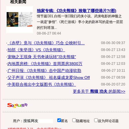
相关新闻
独家专稿:《功夫熊猫》致敬了哪些港片?(图)
情节篇01.白纸一张我们武侠小说、武侠电影的神髓之
一就是"参悟".《死亡游戏》李小龙的剧本写的是他一层层
的打到塔顶...
08-06-27 06:44
·
《赤壁》竟与《功夫熊猫》巧合 公映时引...
08-06-30 09:37
·
拍部《朱坚强》VS《功夫熊猫》
08-06-27 13:43
·
宠物之王现身 天书奇谈玩转"功夫熊猫"
08-06-27 12:58
·
内地票房榜:《功夫熊猫》首周票房3800万
08-06-27 12:03
·
广州日报:《功夫熊猫》击中国产动漫软肋
08-06-27 10:11
·
父子声演《功夫熊猫》 祖名爆成龙爱Show Off
08-06-27 08:59
·
中美联合推出中文版图书《功夫熊猫》
08-06-20 07:20
更多关于
熊猫 功夫
的新闻>>
用户：
匿名
隐藏地址
设为辩论话题