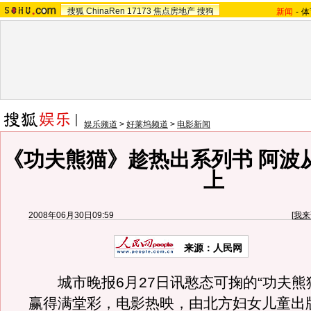
搜狐
ChinaRen
17173
焦点房地产
搜狗
新闻
-
体
娱乐频道
>
好莱坞频道
>
电影新闻
《功夫熊猫》趁热出系列书 阿波
上
2008年06月30日09:59
[
我来
来源：人民网
城市晚报6月27日讯憨态可掬的“功夫熊
赢得满堂彩，电影热映，由北方妇女儿童出