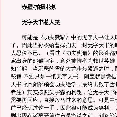
赤壁·拍摄花絮
无字天书惹人笑
可能是《功夫熊猫》中的无字天书让人
了。因此当孙权给曹操捎去一封无字天书的
人忍俊不已。（看过《功夫熊猫》的影迷都
家出身的熊猫阿宝，意外被推举为救世英雄
知半解，当邪恶的雪豹大龙步步紧逼之时，
秘籍”不过只是一纸无字天书，阿宝就是凭借
天书”的“顿悟”领会功夫绝学，最终击败了
者注）其实按照吴宇森的构想，这无字天书
需要再回应，直接放马过来的意思。可是由于
前已经玩过这一手，因此很可能成为笑料。
则出现在诸葛亮前往东吴游说之前，刘备给