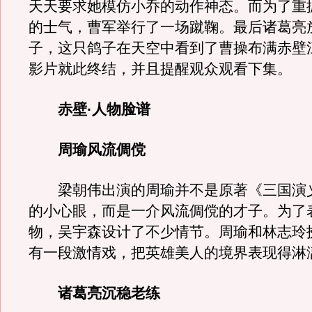
天天要求她模仿小乔的动作神态。而为了重
的士气，曹军举行了一场蹴鞠。最后诸葛亮
子，这只鸽子在天空中看到了曹操布满赤壁
影片就此终结，并且提醒观众观看下集。
赤壁·人物脸谱
周瑜风流倜傥
梁朝伟出演的周瑜并不是原著《三国演
的小心眼，而是一介风流倜傥的才子。为了
物，吴宇森设计了不少情节。周瑜和林志玲
有一段激情戏，把英雄美人的境界表现得淋
诸葛亮沉稳老练