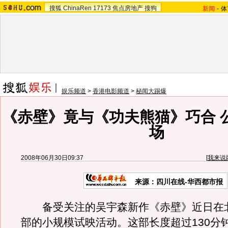
搜狐
ChinaRen
17173
焦点房地产
搜狗
新闻
-
体
娱乐频道
>
香港电影频道
>
秘闻大踢爆
《赤壁》竟与《功夫熊猫》巧合 
场
2008年06月30日09:37
[
我来说
来源：四川在线-华西都市报
备受关注的吴宇森新作《赤壁》近日在
部的小规模试映活动。这部长度超过130分