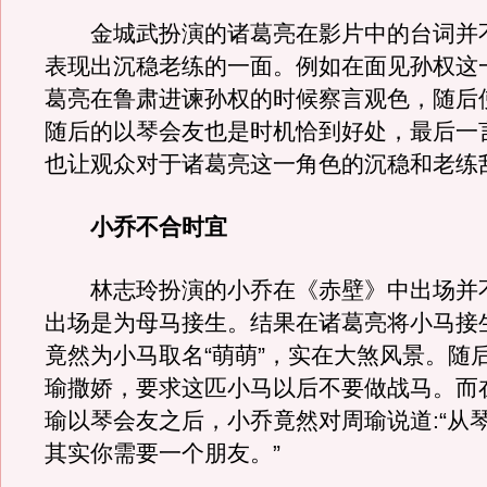
金城武扮演的诸葛亮在影片中的台词并
表现出沉稳老练的一面。例如在面见孙权这
葛亮在鲁肃进谏孙权的时候察言观色，随后
随后的以琴会友也是时机恰到好处，最后一
也让观众对于诸葛亮这一角色的沉稳和老练
小乔不合时宜
林志玲扮演的小乔在《赤壁》中出场并
出场是为母马接生。结果在诸葛亮将小马接
竟然为小马取名“萌萌”，实在大煞风景。随
瑜撒娇，要求这匹小马以后不要做战马。而
瑜以琴会友之后，小乔竟然对周瑜说道:“从
其实你需要一个朋友。”