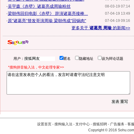
·
吴宇森《赤壁》诸葛亮成周瑜粉丝
08-03-19 07:14
·
梁朝伟回归电影《赤壁》 辞演诸葛亮接棒...
07-04-19 13:49
·
原"诸葛亮"替发哥演周瑜 梁朝伟成"回锅肉"
07-04-19 09:16
更多关于
诸葛亮 周瑜
的新闻>>
用户：
匿名
隐藏地址
设为辩论话题
*搜狗拼音输入法，中文处理专家>>
设置首页
-
搜狗输入法
-
支付中心
-
搜狐招聘
-
广告服务
-
客
Copyright
©
2016 Sohu.com 