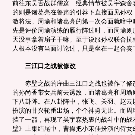
前往东吴舌战群儒这一经典情节被吴宇森舍
的则是诸葛亮在鲁肃的引荐下直接面见孙权
激将法。周瑜和诸葛亮的第一次会面就暗中
先是评价周瑜演练的雁行阵过时，而周瑜则
天没事拿着扇子干嘛。至于说服孙权联合抗
人根本没有当面讨论过，只是坐在一起合奏
三江口之战被修改
赤壁之战的序曲三江口之战也被作了修
的孙尚香带女兵前去诱敌，而诸葛亮和周瑜
下八卦阵。在八卦阵中，张飞、关羽、赵云
扮演的甘兴轮番出场，个个神勇无比。而周
挡了一箭，再现了吴宇森热衷的战斗中的战
壁》上集结尾中，曹操把小宋佳扮演的侍女