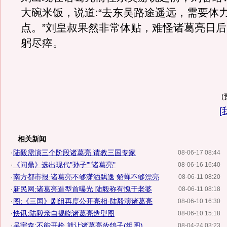
大碗米饭，说道:“去东吴路途遥远，需要体
点。”刘皇叔果然非常体贴，难怪诸葛亮日
躬尽瘁。
[
相关新闻
·
陆毅需演三个阶段诸葛亮 请教三国专家
08-06-17 08:44
·
《问鼎》选出现代"孙子""诸葛亮"
08-06-16 16:40
·
南方都市报:诸葛亮不够潇洒飘逸 貂蝉不够漂亮
08-06-11 08:20
·
新民网:诸葛亮造型首曝光 陆毅称有愧于老婆
08-06-11 08:18
·
图:《三国》剧组再度公开亮相-陆毅演诸葛亮
08-06-10 16:30
·
快讯:陆毅亲自揭晓诸葛亮造型图
08-06-10 15:18
·
吴宇森:不能开枪 就让诸葛亮放鸽子(组图)
08-04-24 03:23