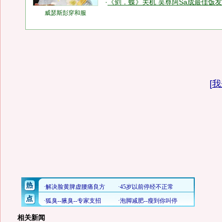
·
《剑．蝶》关机 吴尊阿Sa成最佳饭友(
威瑟斯彭穿和服
[
我
相关新闻