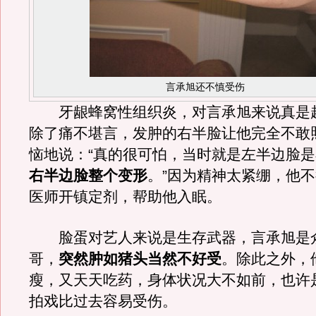
言承旭还不慎受伤
牙龈蜂窝性组织炎，对言承旭来说真是
除了痛不堪言，发肿的右半脸让他完全不敢
恼地说：“真的很可怕，当时就是左半边脸
右半边脸整个变形
。”因为精神太紧绷，他
医师开镇定剂，帮助他入眠。
脸蛋对艺人来说是生存武器，言承旭是
哥，
突然肿如猪头当然不好受
。除此之外，
瘦，又天天吃药，身体状况大不如前，也许
拍戏比过去容易受伤。