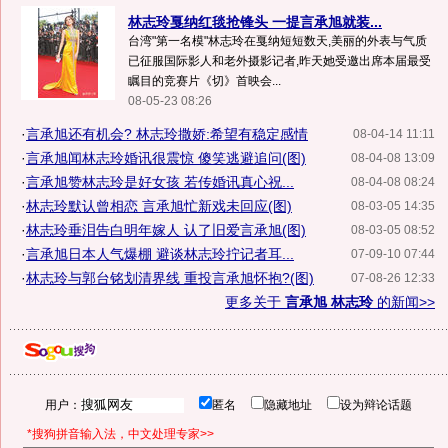
林志玲戛纳红毯抢锋头 一提言承旭就装...
台湾"第一名模"林志玲在戛纳短短数天,美丽的外表与气质
已征服国际影人和老外摄影记者,昨天她受邀出席本届最受
瞩目的竞赛片《切》首映会...
08-05-23 08:26
·
言承旭还有机会? 林志玲撒娇:希望有稳定感情
08-04-14 11:11
·
言承旭闻林志玲婚讯很震惊 傻笑逃避追问(图)
08-04-08 13:09
·
言承旭赞林志玲是好女孩 若传婚讯真心祝...
08-04-08 08:24
·
林志玲默认曾相恋 言承旭忙新戏未回应(图)
08-03-05 14:35
·
林志玲垂泪告白明年嫁人 认了旧爱言承旭(图)
08-03-05 08:52
·
言承旭日本人气爆棚 避谈林志玲拧记者耳...
07-09-10 07:44
·
林志玲与郭台铭划清界线 重投言承旭怀抱?(图)
07-08-26 12:33
更多关于
言承旭 林志玲
的新闻>>
用户：
匿名
隐藏地址
设为辩论话题
*搜狗拼音输入法，中文处理专家>>