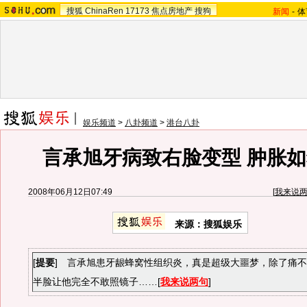
搜狐
ChinaRen
17173
焦点房地产
搜狗
新闻
-
体
娱乐频道
>
八卦频道
>
港台八卦
言承旭牙病致右脸变型 肿胀如
2008年06月12日07:49
[
我来说
来源：搜狐娱乐
[
提要
] 言承旭患牙龈蜂窝性组织炎，真是超级大噩梦，除了痛
半脸让他完全不敢照镜子……[
我来说两句
]