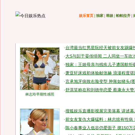
娱乐首页
|
独家
|
韩娱
|
帕帕拉齐
|
·
台湾最当红男星阮经天被前女友踢爆
·
大S与彭于晏传绯闻 二人同坐一车吹冷
·
独家：王姬母亲与残疾儿子遭国航拒载
·
萧亚轩床戏初体验献张赫 浪漫程度堪
·
言承旭牙病致右脸变型 肿胀如猪头(图
·
舒淇笑称在和刘德华恋爱 蔡康永大赞其
林志玲早期性感照
·
搜狐娱乐直播影视展完美落幕 讲述幕
·
前女友复仇大爆猛料：林志炫有性病！
·
陈小春事业入低谷仍爱面子 掷150万买