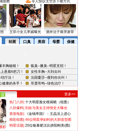
湘胎教
·
令人惊叹太空步下楼方式
密照
王菲小女儿李嫣曝光
酒井法子痛哭谢罪
更多>>
热门八卦
|
十大明星脸女模揭晓（组图）
八卦爆料
|
刘欢与美女主持情史大曝光
第壹电影
|
《金钱帝国》：王晶没上进心
精彩组图
|
46位明星孕妇时的大胆造型图
明星话题
|
20位银幕硬汉比拼阳刚美(图)
撞衫