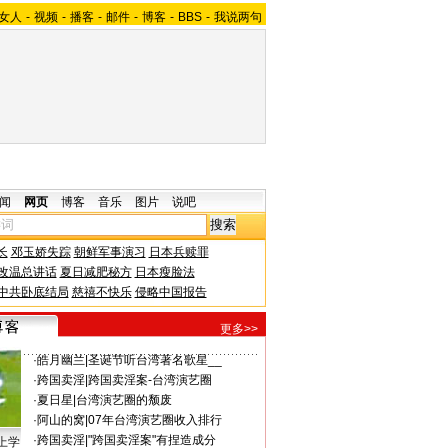
女人
-
视频
-
播客
-
邮件
-
博客
-
BBS
-
我说两句
闻
网页
博客
音乐
图片
说吧
长
邓玉娇失踪
朝鲜军事演习
日本兵赎罪
改温总讲话
夏日减肥秘方
日本瘦脸法
中共卧底结局
慈禧不快乐
侵略中国报告
更多>>
·
皓月幽兰
|
圣诞节听台湾著名歌星__
·
跨国卖淫
|
跨国卖淫案-台湾演艺圈
·
夏日星
|
台湾演艺圈的颓废
·
阿山的窝
|
07年台湾演艺圈收入排行
·
跨国卖淫
|
"跨国卖淫案"有捏造成分
上学