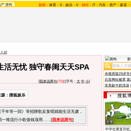
地产
搜狗
新闻
-
体育
-
S
-
娱乐
-
V
-
财经
-
IT
-
汽车
-
房产
-
家居
-
台八卦
新
生活无忧 独守春闺天天SPA
央视质疑29岁市
石首网站被黑
篡
[
我来说两句
(70)
] [字号：
大
中
小
]
宋美龄牛奶洗澡
来源：搜狐娱乐
、《千年等一回》等招牌歌反复唱就能生活无虞，
唱一堆流行小歌值钱顶用……[
我来说两句
]
中学生乘直升机