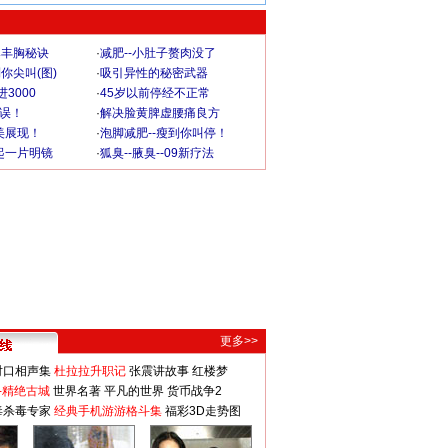
爆丰胸秘诀
·
减肥--小肚子赘肉没了
你尖叫(图)
·
吸引异性的秘密武器
3000
·
45岁以前停经不正常
不误！
·
解决脸黄脾虚腰痛良方
美展现！
·
泡脚减肥--瘦到你叫停！
起一片明镜
·
狐臭--腋臭--09新疗法
更多>>
对口相声集
杜拉拉升职记
张震讲故事
红楼梦
-精绝古城
世界名著
平凡的世界
货币战争2
毒杀毒专家
经典手机游游格斗集
福彩3D走势图