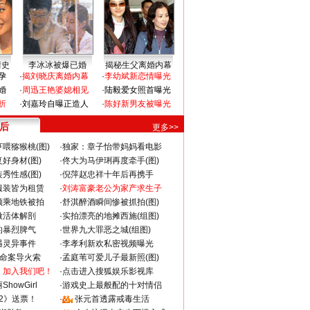
情史
李冰冰被爆已婚
揭秘生父离婚内幕
孕
·
揭刘晓庆离婚内幕
·
李幼斌新恋情曝光
婚
·
周迅王艳婆媳相见
·
陆毅爱女照首曝光
折
·
刘嘉玲自曝正造人
·
陈好新男友被曝光
 后
更多>>
喂猕猴桃(图)
·
独家：章子怡带妈妈看电影
好身材(图)
·
佟大为马伊琍再度牵手(图)
秀性感(图)
·
倪萍赵忠祥十年后再携手
服装皆为租赁
·
刘涛富豪老公为家产求生子
颜乘地铁被拍
·
舒淇醉酒瞬间惨被抓拍(图)
做活体解剖
·
实拍漂亮的地摊西施(组图)
的暴烈脾气
·
世界九大罪恶之城(组图)
遇灵异事件
·
李孝利新欢私密视频曝光
成命案导火索
·
孟庭苇可爱儿子最新照(图)
：加入我们吧！
·
点击进入搜狐娱乐影视库
howGirl
·
游戏史上最般配的十对情侣
2》送票！
·
张元首透露戒毒生活