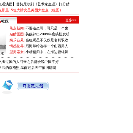
狐观演团】普契尼歌剧《艺术家生涯》打分贴
电影里15位大牌女星美图大盘点（组图）
更多>>
焦点新闻
|
不要迷恋哥，哥只是一个鬼
贴贴图图
|
英媒评出2009年度搞怪发明
娱乐旮旯
|
当红明星不仅仅是名利双收
情感世界
|
后悔嫁给这样一个山西男人
型男索女
|
小糖精归来，在海边轻轻舞
口水
么出过国的人回来之后都会说中国不好
自己的旗袍照
暴雨过后天空依旧晴朗