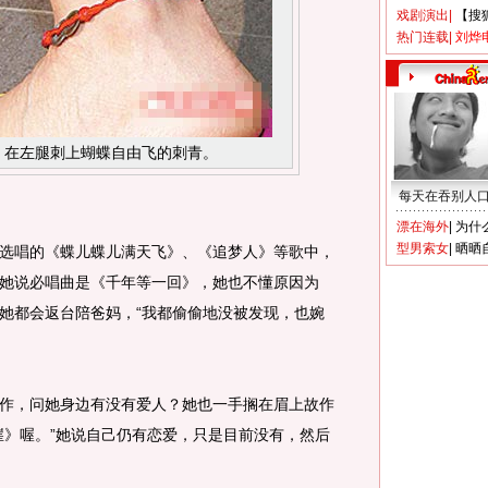
戏剧演出
|
【搜
热门连载
|
刘烨
，在左腿刺上蝴蝶自由飞的刺青。
每天在吞别人
漂在海外
|
为什
型男索女
|
晒晒
唱的《蝶儿蝶儿满天飞》、《追梦人》等歌中，
她说必唱曲是《千年等一回》，她也不懂原因为
她都会返台陪爸妈，“我都偷偷地没被发现，也婉
，问她身边有没有爱人？她也一手搁在眉上故作
崖》喔。”她说自己仍有恋爱，只是目前没有，然后