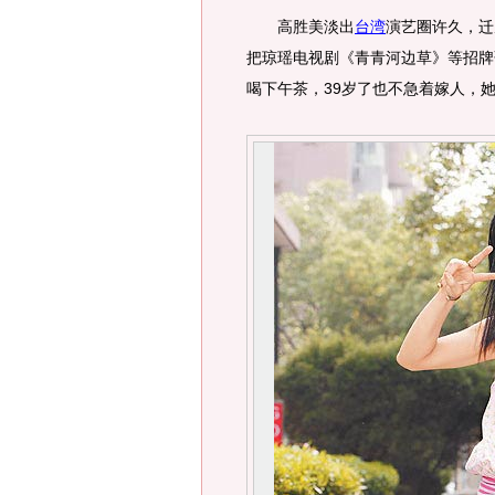
高胜美淡出
台湾
演艺圈许久，迁
把琼瑶电视剧《青青河边草》等招牌
喝下午茶，39岁了也不急着嫁人，她