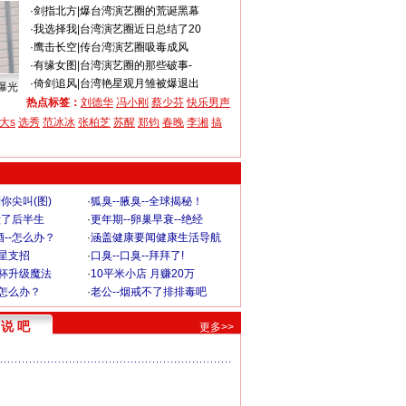
·
剑指北方
|
爆台湾演艺圈的荒诞黑幕
·
我选择我
|
台湾演艺圈近日总结了20
·
鹰击长空
|
传台湾演艺圈吸毒成风
·
有缘女图
|
台湾演艺圈的那些破事-
·
倚剑追风
|
台湾艳星观月雏被爆退出
曝光
热点标签：
刘德华
冯小刚
蔡少芬
快乐男声
大s
选秀
范冰冰
张柏芝
苏醒
郑钧
春晚
李湘
搞
你尖叫(图)
·
狐臭--腋臭--全球揭秘！
毁了后半生
·
更年期--卵巢早衰--绝经
--怎么办？
·
涵盖健康要闻健康生活导航
明星支招
·
口臭--口臭--拜拜了!
罩杯升级魔法
·
10平米小店 月赚20万
-怎么办？
·
老公--烟戒不了排排毒吧
说 吧
更多>>