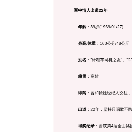
军中情人出道22年
．
年龄
：39岁(1969/01/27)
．
身高/体重
：163公分/48公斤
．
别名
：“计程车司机之友”、“军
．
籍贯
：高雄
．
绯闻
：曾和徐姓经纪人交往，
．
出道
：22年，坚持只唱歌不
．
得奖纪录
：曾获第4届金曲奖