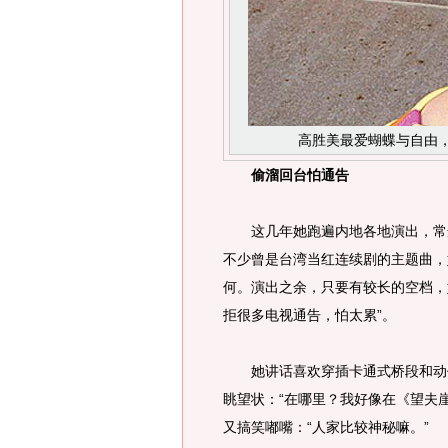
高胜美最爱蝴蝶与自由
偷溜回台怕通告
这几年她跑遍内地各地演出，常选
不少曾是台湾当红连续剧的主题曲，
何。演出之余，只要有较长的空档，
拒很多电视通告，怕太累”。
她讲话喜欢穿插卡通式桥段和动作
眺望状：“在哪里？我好像在《望夫
又搞笑嘟嘴：“人家比较神秘嘛。”