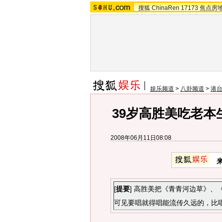
搜狐
ChinaRen
17173
焦点房
娱乐频道
>
八卦频道
>
港
39岁高胜美吃老本
2008年06月11日08:08
[
提要
] 高胜美把《青青河边草》
可见要唱就得唱能流传久远的，比