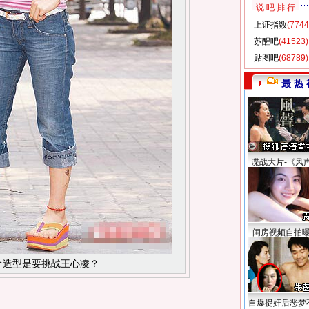
说 吧 排 行
上证指数
(7744
苏醒吧
(41523)
贴图吧
(68789)
最 热 
谍战大片-《风
闺房视频自拍
个造型是要挑战王心凌？
自爆捉奸后恶梦