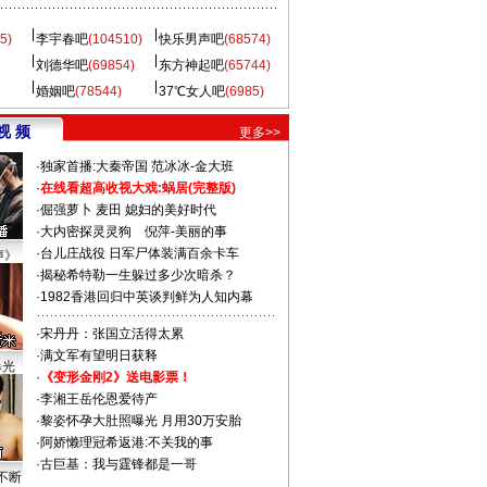
5)
李宇春吧
(104510)
快乐男声吧
(68574)
刘德华吧
(69854)
东方神起吧
(65744)
婚姻吧
(78544)
37℃女人吧
(6985)
视 频
更多>>
·
独家首播:大秦帝国
范冰冰-金大班
·
在线看超高收视大戏:
蜗居(完整版)
·
倔强萝卜
麦田
媳妇的美好时代
·
大内密探灵灵狗
倪萍-美丽的事
·
台儿庄战役 日军尸体装满百余卡车
声》
·
揭秘希特勒一生躲过多少次暗杀？
·
1982香港回归中英谈判鲜为人知内幕
·
宋丹丹：张国立活得太累
·
满文军有望明日获释
曝光
·
《变形金刚2》送电影票！
·
李湘王岳伦恩爱待产
·
黎姿怀孕大肚照曝光 月用30万安胎
·
阿娇懒理冠希返港:不关我的事
·
古巨基：我与霆锋都是一哥
不断