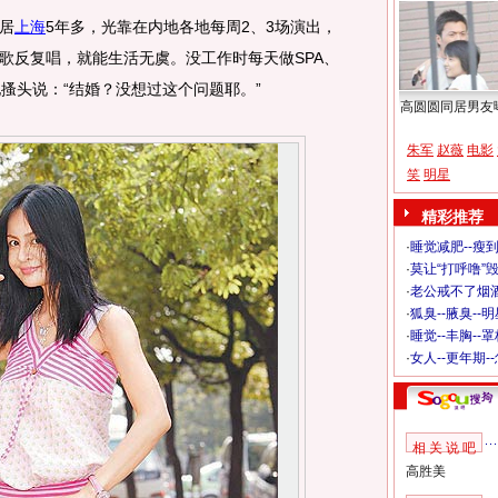
居
上海
5年多，光靠在内地各地每周2、3场演出，
歌反复唱，就能生活无虞。没工作时每天做SPA、
搔头说：“结婚？没想过这个问题耶。”
高圆圆同居男友
朱军
赵薇
电影
笑
明星
精彩推荐
·
睡觉减肥--瘦到
·
莫让“打呼噜”
·
老公戒不了烟酒
·
狐臭--腋臭--
·
睡觉--丰胸--
·
女人--更年期-
相 关 说 吧
高胜美