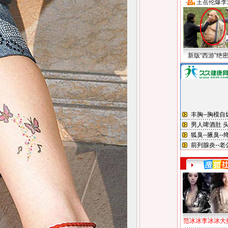
·
王岳伦爆李
新版“西游”绝
范冰冰李冰冰大