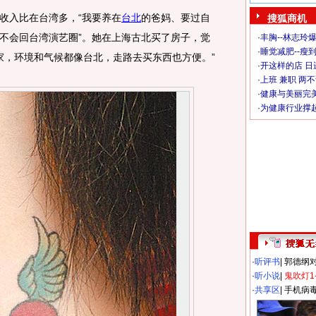
入比在台湾多，“我要养在
台北
的爸妈、要过自
搜狐商机
不会回台湾演艺圈”。她在上海古北买了房子，觉
·
丰胸--林志玲
·
睡觉减肥--瘦到
个家，环境和气候都像台北，走路去买东西也方便。”
·
开这样的店 日进
·
上班 兼职 两
·
健康与美丽完
·
为健康行业撑
·
听评书
|
郭德纲
·
听小说
|
鬼吹灯1
·
共享区
|
手机病