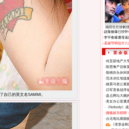
揭田壮壮徐帆
·
赵薇被爆已经怀
·
李宇春爆遭母逼
·
圣诞节明信片八
茶 余 饭
·
何炅获地产大亨
·
陈慧琳产后恢复
·
殷桃街头休闲装
·
范冰冰红地毯
·
姚晨与老公素
·
日军竟拿战俘
了自己的英文名SAMMI。
·
盘点网坛大腕
·
美女办公室遭
·
《Nobody》
·
搜狐娱乐招聘
·
台北电玩展靓丽S
·
《变形金刚