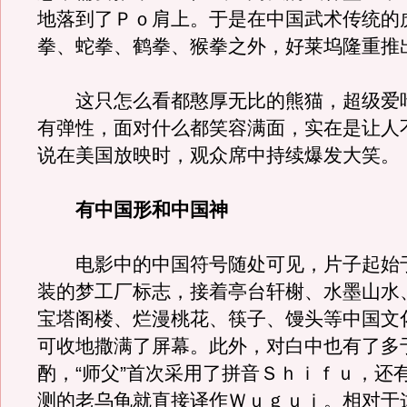
地落到了Ｐｏ肩上。于是在中国武术传统的
拳、蛇拳、鹤拳、猴拳之外，好莱坞隆重推
这只怎么看都憨厚无比的熊猫，超级爱
有弹性，面对什么都笑容满面，实在是让人
说在美国放映时，观众席中持续爆发大笑。
有中国形和中国神
电影中的中国符号随处可见，片子起始
装的梦工厂标志，接着亭台轩榭、水墨山水
宝塔阁楼、烂漫桃花、筷子、馒头等中国文
可收地撒满了屏幕。此外，对白中也有了多
酌，“师父”首次采用了拼音Ｓｈｉｆｕ，还
测的老乌龟就直接译作Ｗｕｇｕｉ。相对于