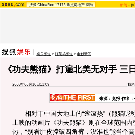
搜狐
ChinaRen
17173
焦点房地产
搜狗
新闻
-
体
娱乐频道
>
好莱坞频道
>
电影新闻
《功夫熊猫》打遍北美无对手 三日
2008年06月10日11:09
[
我来
来源：竞报 作者：
相对于中国大地上的“滚滚热”（熊猫昵
上映的动画片《功夫熊猫》则在全球范围内
热，“别看肚皮撑破四角裤，没准也能当个高