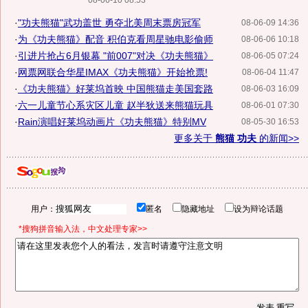
08-06-10 08:53
·
"功夫熊猫"武功盖世 勇夺北美周末票房冠军
08-06-09 14:36
·
为《功夫熊猫》配音 积伯克看周星驰电影偷师
08-06-06 10:18
·
引进片抢占6月银幕 "前007"对决《功夫熊猫》
08-06-05 07:24
·
网票网联合华星IMAX《功夫熊猫》开始抢票!
08-06-04 11:47
·
《功夫熊猫》好莱坞首映 中国熊猫走美国套路
08-06-03 16:09
·
六一儿童节心系灾区儿童 赵半狄送来熊猫玩具
08-06-01 07:30
·
Rain演唱好莱坞动画片《功夫熊猫》特别MV
08-05-30 16:53
更多关于
熊猫 功夫
的新闻>>
用户：
匿名
隐藏地址
设为辩论话题
*搜狗拼音输入法，中文处理专家>>