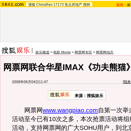
搜狐
ChinaRen
17173
焦点房地产
搜狗
新闻
-
体
娱乐频道
>
电影 Movie
>
网票网专区
>
网票网动态
网票网联合华星IMAX《功夫熊猫
2008年06月04日11:47
[
我来
来源：搜狐娱乐
网票网
www.wangpiao.com
自第一次举
活动至今已有10次之多，本次抢票活动将组
活动，支持网票网的广大SOHU用户，到北