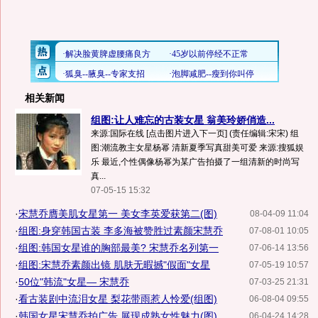
相关新闻
组图:让人难忘的古装女星 翁美玲娇俏造...
来源:国际在线 [点击图片进入下一页] (责任编辑:宋宋) 组
图:潮流教主女星杨幂 清新夏季写真甜美可爱 来源:搜狐娱
乐 最近,个性偶像杨幂为某广告拍摄了一组清新的时尚写
真...
07-05-15 15:32
·
宋慧乔膺美肌女星第一 美女李英爱获第二(图)
08-04-09 11:04
·
组图:身穿韩国古装 李多海被赞胜过素颜宋慧乔
07-08-01 10:05
·
组图:韩国女星谁的胸部最美? 宋慧乔名列第一
07-06-14 13:56
·
组图:宋慧乔素颜出镜 肌肤无暇撼"假面"女星
07-05-19 10:57
·
50位"韩流"女星— 宋慧乔
07-03-25 21:31
·
看古装剧中流泪女星 梨花带雨惹人怜爱(组图)
06-08-04 09:55
·
韩国女星宋慧乔拍广告 展现成熟女性魅力(图)
06-04-24 14:28