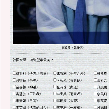
郑柔美《黄真伊》
韩国女星古装造型谁最美？
成宥利《快刀洪吉童》
成宥利《千年之爱》
韩孝珠
河智苑《茶母》
河智苑《黄真伊》
金泰熙
金喜善《神话》
金贤珠《商道》
具惠善
具慧善《王和我》
李宝英《薯童谣》
李美妍
李素妍《丑闻》
李瑶媛《大望》
李英爱
李英恩《沈青的回乡》
李英雅《一枝梅》
朴志胤