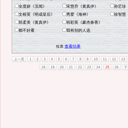
全度妍《丑闻》
宋慧乔《黄真伊》
孙艺珍
文根英《明成皇后》
秀爱《海神》
徐智慧
郑柔美《黄真伊》
韩彩英《豪杰春香》
都不好看
我有别的人选
查看结果
上一页
1
2
3
4
5
6
7
8
9
10
11
12
13
18
19
20
21
22
23
24
25
26
下