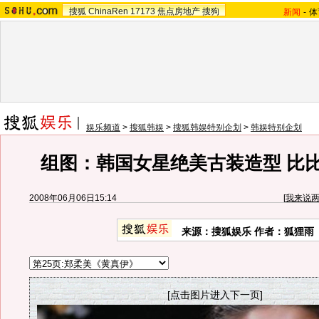
搜狐
ChinaRen
17173
焦点房地产
搜狗
新闻
-
体
娱乐频道
>
搜狐韩娱
>
搜狐韩娱特别企划
>
韩娱特别企划
组图：韩国女星绝美古装造型 比
2008年06月06日15:14
[
我来说
来源：搜狐娱乐 作者：狐狸雨
[点击图片进入下一页]