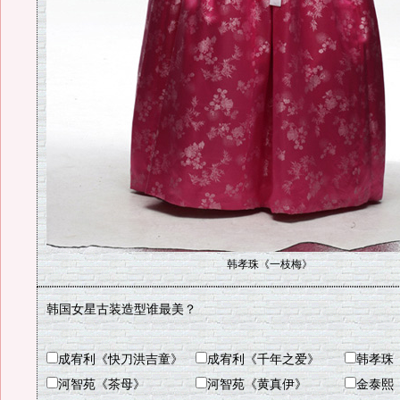
韩孝珠《一枝梅》
韩国女星古装造型谁最美？
成宥利《快刀洪吉童》
成宥利《千年之爱》
韩孝珠
河智苑《茶母》
河智苑《黄真伊》
金泰熙