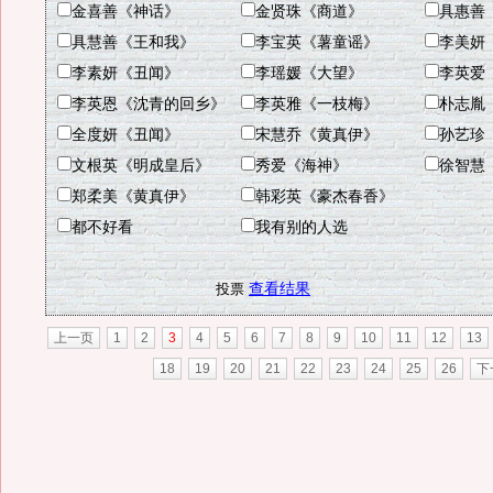
金喜善《神话》
金贤珠《商道》
具惠善
具慧善《王和我》
李宝英《薯童谣》
李美妍
李素妍《丑闻》
李瑶媛《大望》
李英爱
李英恩《沈青的回乡》
李英雅《一枝梅》
朴志胤
全度妍《丑闻》
宋慧乔《黄真伊》
孙艺珍
文根英《明成皇后》
秀爱《海神》
徐智慧
郑柔美《黄真伊》
韩彩英《豪杰春香》
都不好看
我有别的人选
查看结果
上一页
1
2
3
4
5
6
7
8
9
10
11
12
13
18
19
20
21
22
23
24
25
26
下