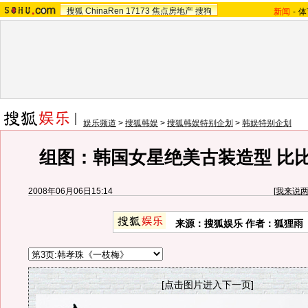
搜狐
ChinaRen
17173
焦点房地产
搜狗
新闻
-
体
娱乐频道
>
搜狐韩娱
>
搜狐韩娱特别企划
>
韩娱特别企划
组图：韩国女星绝美古装造型 比
2008年06月06日15:14
[
我来说
来源：搜狐娱乐 作者：狐狸雨
[点击图片进入下一页]