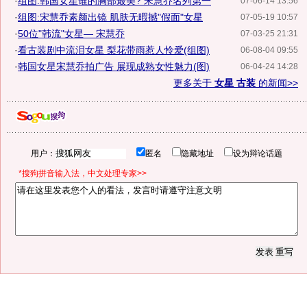
·
组图:韩国女星谁的胸部最美? 宋慧乔名列第一
07-06-14 13:56
·
组图:宋慧乔素颜出镜 肌肤无暇撼"假面"女星
07-05-19 10:57
·
50位"韩流"女星— 宋慧乔
07-03-25 21:31
·
看古装剧中流泪女星 梨花带雨惹人怜爱(组图)
06-08-04 09:55
·
韩国女星宋慧乔拍广告 展现成熟女性魅力(图)
06-04-24 14:28
更多关于
女星 古装
的新闻>>
用户：
匿名
隐藏地址
设为辩论话题
*搜狗拼音输入法，中文处理专家>>