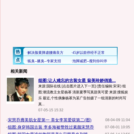
相关新闻
组图:让人难忘的古装女星 翁美玲娇俏造...
来源:国际在线 [点击图片进入下一页] (责任编辑:宋宋) 组
图:潮流教主女星杨幂 清新夏季写真甜美可爱 来源:搜狐娱
乐 最近,个性偶像杨幂为某广告拍摄了一组清新的时尚写
真...
07-05-15 15:32
·
宋慧乔膺美肌女星第一 美女李英爱获第二(图)
08-04-09 11:04
·
组图:身穿韩国古装 李多海被赞胜过素颜宋慧乔
07-08-01 10:05