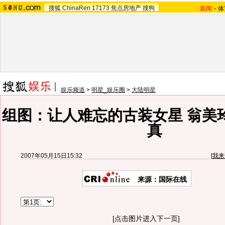
搜狐
ChinaRen
17173
焦点房地产
搜狗
新闻
-
体
娱乐频道
>
明星_娱乐圈
>
大陆明星
组图：让人难忘的古装女星 翁美
真
2007年05月15日15:32
[
我来
来源：国际在线
[点击图片进入下一页]