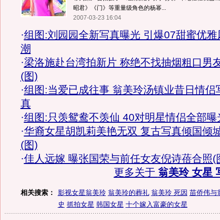
昭君》《门》等重量级角色的杨幂...
2007-03-23 16:04
·
组图:刘园园全新写真曝光 引爆07甜蜜优雅
潮
·
梁洛施赴台湾拍新片 称绝不找抽烟粗口男
(图)
·
组图:当爱已成往事 翁美玲汤镇业昔日情侣
真
·
组图:只羡鸳鸯不羡仙 40对明星情侣全部曝
·
华裔女星胡凯莉美艳无双 复古写真倾国倾
(图)
·
佳人远嫁 曝张国荣与前任女友倪诗蓓合照(
更多关于
翁美玲 女星 
相关搜索：
影视女星翁美玲
翁美玲的葬礼
翁美玲 死因
苗侨伟与
史
抓拍女星
韩国女星
十个嫁入富豪的女星