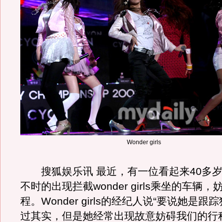
Wonder girls
搜狐娱乐讯 最近，有一位看起来40多岁
不时的出现拦截wonder girls乘坐的车辆
程。Wonder girls的经纪人说“要说她是
过其实，但是她经常出现故意妨碍我们的行