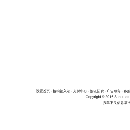
设置首页
-
搜狗输入法
-
支付中心
-
搜狐招聘
-
广告服务
-
客
Copyright
©
2016 Sohu.com 
搜狐不良信息举