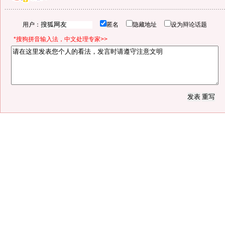
用户：
匿名
隐藏地址
设为辩论话题
*搜狗拼音输入法，中文处理专家>>