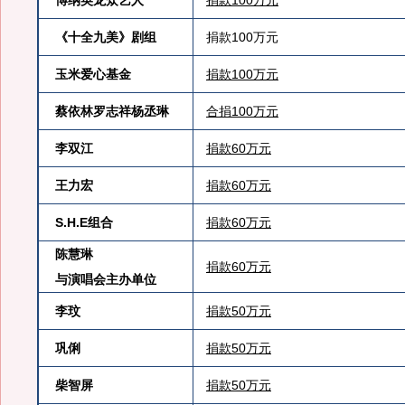
博纳英龙众艺人
捐款100万元
《十全九美》剧组
捐款100万元
玉米爱心基金
捐款100万元
蔡依林罗志祥杨丞琳
合捐100万元
李双江
捐款60万元
王力宏
捐款60万元
S.H.E组合
捐款60万元
陈慧琳
捐款60万元
与演唱会主办单位
李玟
捐款50万元
巩俐
捐款50万元
柴智屏
捐款50万元