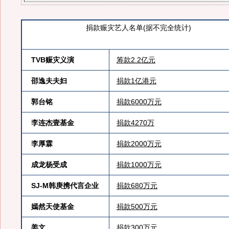
捐款赈灾艺人名单(据不完全统计)
TVB赈灾义演
筹款2.2亿元
邵逸夫夫妇
捐款1亿港元
郭台铭
捐款6000万元
李连杰壹基金
捐款4270万
李厚霖
捐款2000万元
成龙杨受成
捐款1000万元
SJ-M韩庚携代言企业
捐款680万元
嫣然天使基金
捐款500万元
姜文
捐款300万元