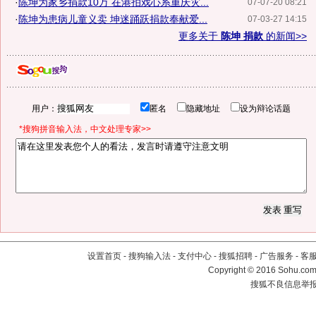
·
陈坤为家乡捐款10万 在港拍戏心系重庆灾...
07-07-20 08:21
·
陈坤为患病儿童义卖 坤迷踊跃捐款奉献爱...
07-03-27 14:15
更多关于
陈坤 捐款
的新闻>>
用户：
匿名
隐藏地址
设为辩论话题
*搜狗拼音输入法，中文处理专家>>
设置首页
-
搜狗输入法
-
支付中心
-
搜狐招聘
-
广告服务
-
客
Copyright
©
2016 Sohu.com 
搜狐不良信息举