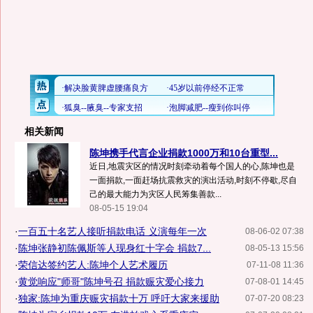
相关新闻
陈坤携手代言企业捐款1000万和10台重型...
近日,地震灾区的情况时刻牵动着每个国人的心,陈坤也是
一面捐款,一面赶场抗震救灾的演出活动,时刻不停歇,尽自
己的最大能力为灾区人民筹集善款...
08-05-15 19:04
·
一百五十名艺人接听捐款电话 义演每年一次
08-06-02 07:38
·
陈坤张静初陈佩斯等人现身红十字会 捐款7...
08-05-13 15:56
·
荣信达签约艺人:陈坤个人艺术履历
07-11-08 11:36
·
黄觉响应"师哥"陈坤号召 捐款赈灾爱心接力
07-08-01 14:45
·
独家:陈坤为重庆赈灾捐款十万 呼吁大家来援助
07-07-20 08:23