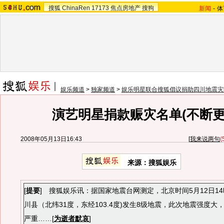
搜狐
ChinaRen
17173
焦点房地产
搜狗
新闻
-
体
娱乐频道
>
独家频道
>
娱乐明星联合搜狐倡议捐助四川地震灾
演艺明星捐款赈灾名单(不断更
2008年05月13日16:43
[
我来说两句
(
来源：搜狐娱乐
[
提要
] 搜狐娱乐讯：据国家地震台网测定，北京时间5月12日14
川县（北纬31度，东经103.4度)发生8级地震，此次地震强度大
严重……[
为逝者默哀
]