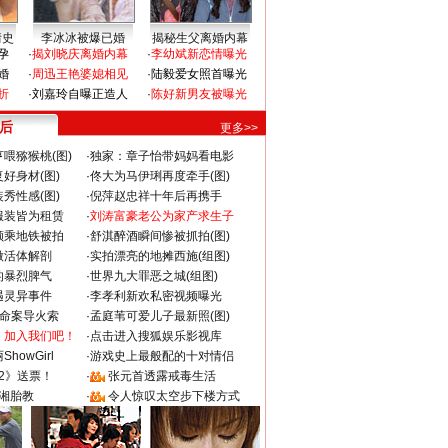
情史
李冰冰被爆已婚
揭秘生父离婚内幕
孕
·
揭刘晓庆离婚内幕
·
李幼斌新恋情曝光
婚
·
周迅王艳婆媳相见
·
陆毅爱女照首曝光
折
·
刘嘉玲自曝正造人
·
陈好新男友被曝光
 后
更多>>
喂猕猴桃(图)
·
独家：章子怡带妈妈看电影
好身材(图)
·
佟大为马伊琍再度牵手(图)
秀性感(图)
·
倪萍赵忠祥十年后再携手
服装皆为租赁
·
刘涛富豪老公为家产求生子
颜乘地铁被拍
·
舒淇醉酒瞬间惨被抓拍(图)
做活体解剖
·
实拍漂亮的地摊西施(组图)
的暴烈脾气
·
世界九大罪恶之城(组图)
遇灵异事件
·
李孝利新欢私密视频曝光
成命案导火索
·
孟庭苇可爱儿子最新照(图)
：加入我们吧！
·
点击进入搜狐娱乐影视库
howGirl
·
游戏史上最般配的十对情侣
2》送票！
·
张元首透露戒毒生活
湘胎教
·
令人惊叹太空步下楼方式