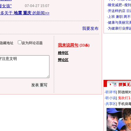
·
睡觉减肥--瘦到
漫女孩"
07-04-27 15:07
·
开这样的店 日进
更多关于
地震 重庆
的新闻>>
·
上班 兼职 两
·
健康与美丽完
我要发布
·
为健康行业撑
隐藏地址
设为辩论话题
我来说两句
(33条)
精华区
辩论区
·
听评书
|
郭德纲
·
听小说
|
鬼吹灯1
·
共享区
|
手机病