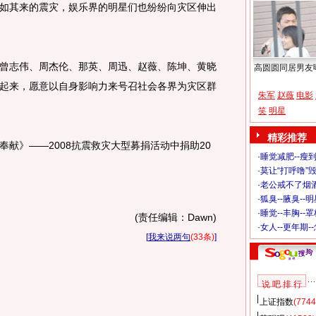
如其来的震灾，娱乐界的明星们也纷纷向灾区伸出
曾志伟、周杰伦、那英、周迅、赵薇、陈坤、黄晓
高圆圆同居男友
起来，愿意以自身影响力来号召社会各界为灾区群
朱军
赵薇
电影
笑
明星
精彩推荐
》——2008抗震救灾大型募捐活动中捐助20
·
睡觉减肥--瘦到
·
莫让“打呼噜”
·
老公戒不了烟酒
·
狐臭--腋臭--
·
睡觉--丰胸--
(责任编辑：Dawn)
·
女人--更年期-
[
我来说两句
(33条)
]
说 吧 排 行
上证指数
(7744