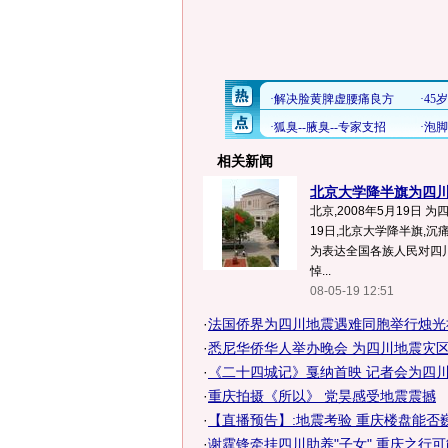
相关新闻
北京大学降半旗为四
北京,2008年5月19日 
19日,北京大学降半旗,
为表达全国各族人民对四
悼...
08-05-19 12:51
·
法国侨界为四川地震遇难同胞举行烛光祈
·
悉尼华侨华人举办晚会 为四川地震灾
·
《二十四城记》戛纳首映 记者会为四川地
·
重庆拍摄《所以》 党昊感受地震震撼
·
【直播预告】:地震考验 重庆楼盘能否
·
谢霆锋牵挂四川助养"子女" 重庆之行