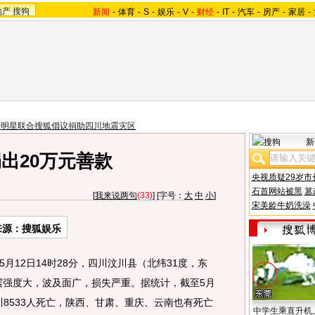
地产
搜狗
新闻
-
体育
-
S
-
娱乐
-
V
-
财经
-
IT
-
汽车
-
房产
-
家居
-
乐明星联合搜狐倡议捐助四川地震灾区
新
出20万元善款
央视质疑29岁市
石首网站被黑
篡
[
我来说两句
(33)
] [字号：
大
中
小
]
宋美龄牛奶洗澡
来源：搜狐娱乐
12日14时28分，四川汶川县（北纬31度，东
次地震强度大，波及面广，损失严重。据统计，截至5月
四川8533人死亡，陕西、甘肃、重庆、云南也有死亡
中学生乘直升机