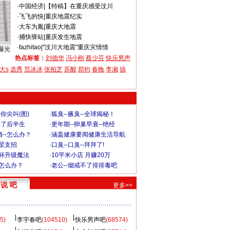
·
中国经济
|
【特稿】在重庆感受汶川
·
飞飞的快
|
重庆地震纪实
·
大车为胤
|
重庆大地震
·
捕快驿站
|
重庆发生地震
·
fazhitao
|
"汶川大地震"重庆灾情情
曝光
热点标签：
刘德华
冯小刚
蔡少芬
快乐男声
大s
选秀
范冰冰
张柏芝
苏醒
郑钧
春晚
李湘
搞
你尖叫(图)
·
狐臭--腋臭--全球揭秘！
毁了后半生
·
更年期--卵巢早衰--绝经
--怎么办？
·
涵盖健康要闻健康生活导航
明星支招
·
口臭--口臭--拜拜了!
罩杯升级魔法
·
10平米小店 月赚20万
-怎么办？
·
老公--烟戒不了排排毒吧
说 吧
更多>>
5)
李宇春吧
(104510)
快乐男声吧
(68574)