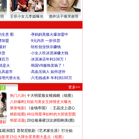
密照
王菲小女儿李嫣曝光
酒井法子痛哭谢罪
生意 图
·
孕妈妈美腹火爆加盟中
费加盟
·
9元内衣 一折供货
最好
·
轻松创业快乐赚钱
供货
·
小女人吃冰淇淋赚大钱
赚百万
·
冰淇淋店年利108万！
就是火
·
韩国V8服饰卖疯了！
玩具超市
·
高血压病人 如何进补
深埋代替火化
·
六毛钱成本 年利润100万
更多>>
热门八卦
|
十大明星脸女模揭晓（组图）
八卦爆料
|
刘欢与美女主持情史大曝光
第壹电影
|
《金钱帝国》：王晶没上进心
精彩组图
|
46位明星孕妇时的大胆造型图
明星话题
|
20位银幕硬汉比拼阳刚美(图)
撞衫
狐观演团】普契尼歌剧《艺术家生涯》打分贴
电影里15位大牌女星美图大盘点（组图）