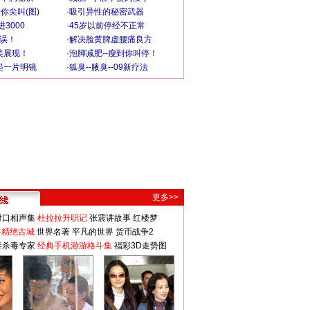
你尖叫(图)
·
吸引异性的秘密武器
3000
·
45岁以前停经不正常
不误！
·
解决脸黄脾虚腰痛良方
美展现！
·
泡脚减肥--瘦到你叫停！
起一片明镜
·
狐臭--腋臭--09新疗法
更多>>
对口相声集
杜拉拉升职记
张震讲故事
红楼梦
-精绝古城
世界名著
平凡的世界
货币战争2
毒杀毒专家
经典手机游游格斗集
福彩3D走势图