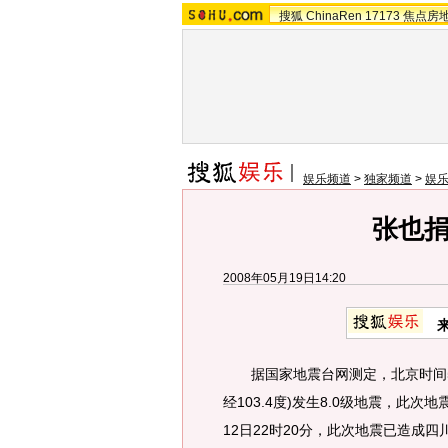
搜狐
ChinaRen
17173
焦点房
娱乐频道
>
独家频道
>
娱
张也捐
2008年05月19日14:20
据国家地震台网测定，北京时间5月
经103.4度)发生8.0级地震，此
12日22时20分，此次地震已造成