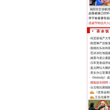
揭田壮壮徐帆
·
赵薇被爆已经怀
·
李宇春爆遭母逼
·
圣诞节明信片八
茶 余 饭
·
何炅获地产大亨
·
陈慧琳产后恢复
·
殷桃街头休闲装
·
范冰冰红地毯
·
姚晨与老公素
·
日军竟拿战俘
·
盘点网坛大腕
·
美女办公室遭
·
《Nobody》
·
搜狐娱乐招聘
·
台北电玩展靓丽S
·
《变形金刚
·
王岳伦爆李