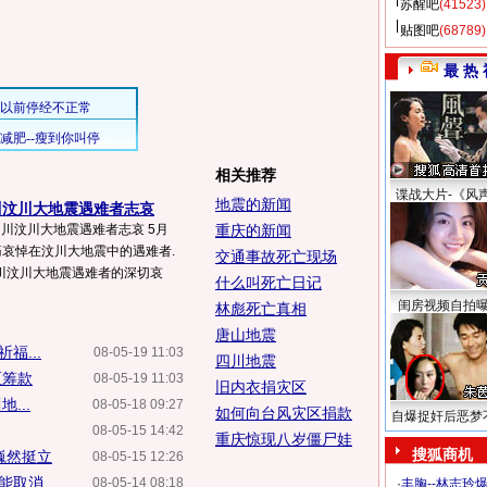
苏醒吧
(41523)
贴图吧
(68789)
最 热 
相关推荐
谍战大片-《风
地震的新闻
川汶川大地震遇难者志哀
为四川汶川大地震遇难者志哀 5月
重庆的新闻
沉痛哀悼在汶川大地震中的遇难者.
交通事故死亡现场
川汶川大地震遇难者的深切哀
什么叫死亡日记
闺房视频自拍
林彪死亡真相
唐山地震
福...
08-05-19 11:03
四川地震
区筹款
08-05-19 11:03
旧内衣捐灾区
...
08-05-18 09:27
如何向台风灾区捐款
自爆捉奸后恶梦
08-05-15 14:42
重庆惊现八岁僵尸娃
搜狐商机
巍然挺立
08-05-15 12:26
可能取消
08-05-14 08:18
·
丰胸--林志玲