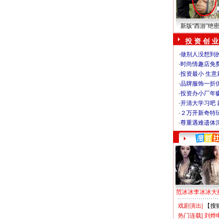
新版“西游”绝
投 资 创 业
·
做别人没想到的
·
时尚情趣店免
·
投资最小 生意
·
品牌服饰一折
·
投资办小厂年
·
开清大学习吧 
·
２万开新奇特
·
尊重遇难遗体
范冰冰李冰冰大
戏剧演出
|
【搜
热门连载
|
刘烨