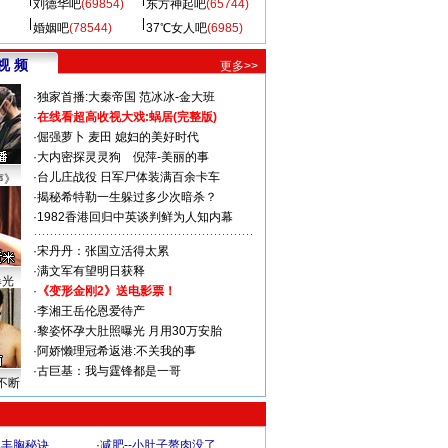
刘德华吧
(69854)
东方神起吧
(65744)
婚姻吧
(78544)
37℃女人吧
(6985)
视 频
更多>>
·
独家首播:大秦帝国
范冰冰-金大班
·
在线看超高收视大戏:
蜗居(完整版)
·
倔强萝卜
麦田
媳妇的美好时代
·
大内密探灵灵狗
倪萍-美丽的事
·
台儿庄战役 日军尸体装满百余卡车
声》
·
揭秘希特勒一生躲过多少次暗杀？
·
1982香港回归中英谈判鲜为人知内幕
·
宋丹丹：张国立活得太累
·
满文军有望明日获释
曝光
·
《变形金刚2》送电影票！
·
李湘王岳伦恩爱待产
·
黎姿怀孕大肚照曝光 月用30万安胎
·
阿娇懒理冠希返港:不关我的事
·
古巨基：我与霆锋都是一哥
不断
爆丰胸秘诀
·
减肥--小肚子赘肉没了