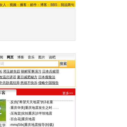
女人
-
视频
-
播客
-
邮件
-
博客
-
BBS
-
我说两句
闻
网页
博客
音乐
图片
说吧
长
邓玉娇失踪
朝鲜军事演习
日本兵赎罪
改温总讲话
夏日减肥秘方
日本瘦脸法
中共卧底结局
慈禧不快乐
侵略中国报告
更多>>
·
反伪
|
"希望天天地震"的3名重
·
重庆华美
|
重庆地震发生之时……
·
压海棠
|
实拍重庆沙坪坝地震
·
百合花
|
重庆地震
·
mmq5itx
|
重庆地震报导(转载)
上学