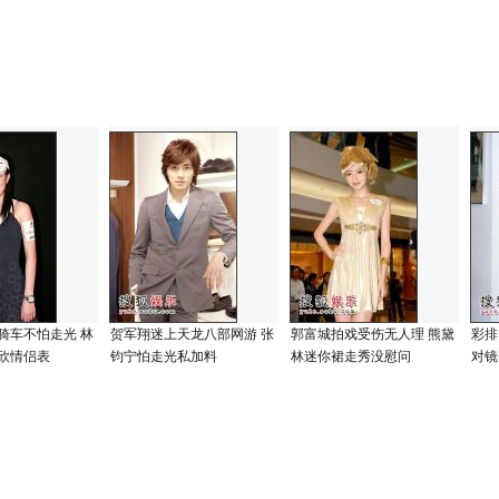
骑车不怕走光 林
贺军翔迷上天龙八部网游 张
郭富城拍戏受伤无人理 熊黛
彩排
欣情侣表
钧宁怕走光私加料
林迷你裙走秀没慰问
对镜