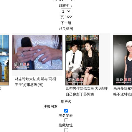
跳转至：
页
1/22
下一组
相关组图
林志玲炫大钻戒 疑与“马桶
王子”好事将近(图)
霆
四型男作陪似女皇 大S直呼
佘诗曼短裙
自己像彭于晏阿姨
峰不送钟嘉
用户名
匿名发表
隐藏地址