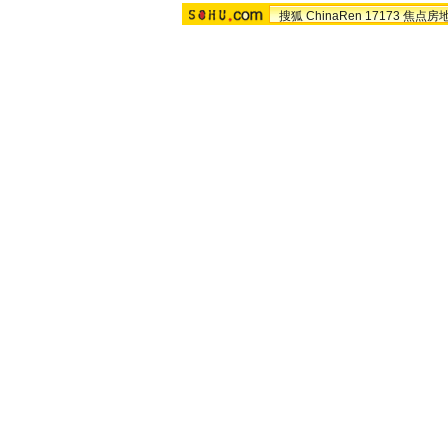
搜狐
ChinaRen
17173
焦点房