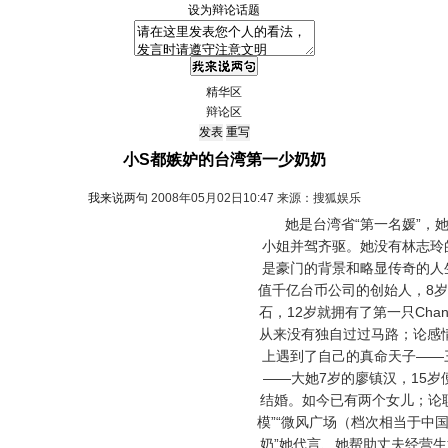
设为辩论话题
精华区
辩论区
小S都嫉妒的台湾第一少奶奶
我来说两句
2008年05月02日10:47 来源：搜狐娱乐
她是台湾省“第一名媛”，她
小姐并驾齐驱。她没有林志玲
是豪门的背景和略显传奇的人
值千亿台币公司的创始人，8
石，12岁就拥有了第一只Chan
从来没有独自过过马路；论感情，
上遇到了自己的真命天子——
——大她7岁的廖镇汉，15岁
结婚。如今已有两个女儿；论
模”“微风广场（档次相当于中
奶”她代言、她帮助丈夫经营