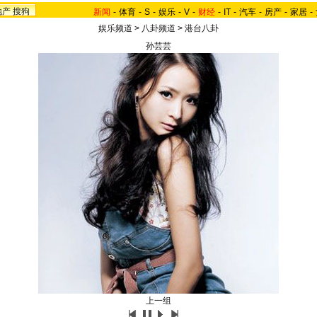
地产
搜狗
新闻
-
体育
-
S
-
娱乐
-
V
-
财经
-
IT
-
汽车
-
房产
-
家居
-
娱乐频道
>
八卦频道
>
港台八卦
孙芸芸
上一组