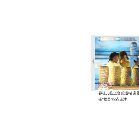
容祖儿临上台犯迷糊 谢
锋“救美”指点迷津