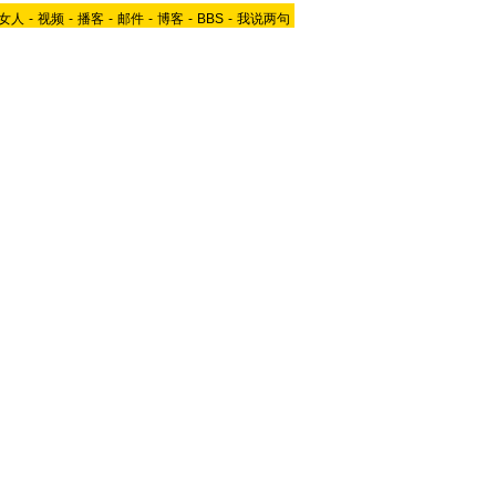
女人
-
视频
-
播客
-
邮件
-
博客
-
BBS
-
我说两句