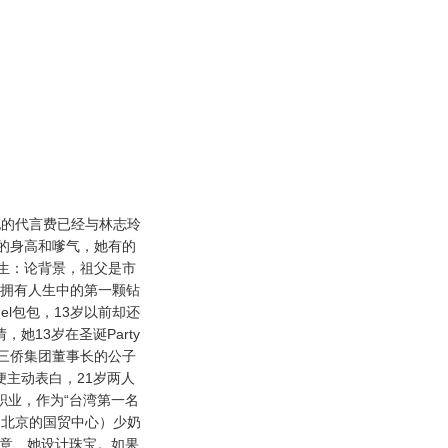
的代言费已经与林志玲
的身高和嗲气，她有的
生：论背景，祖父是市
岁拥有人生中的第一颗钻
el包包，13岁以前却还
她13岁在圣诞Party
三侨集团董事长的公子
便主动表白，21岁两人
职业，作为“台湾第一名
国北京的国贸中心）少奶
生意、她设计珠宝。如果