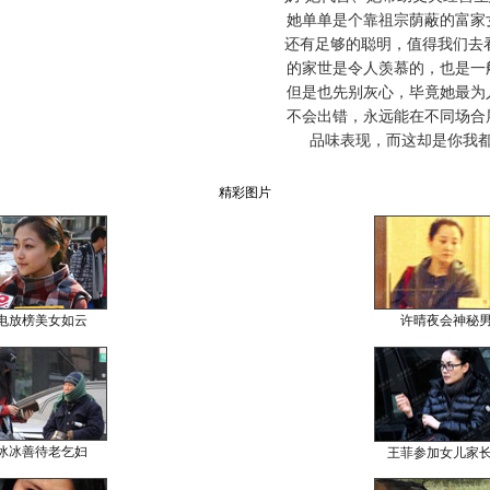
她单单是个靠祖宗荫蔽的富家
还有足够的聪明，值得我们去
的家世是令人羡慕的，也是一
但是也先别灰心，毕竟她最为
不会出错，永远能在不同场合
品味表现，而这却是你我
精彩图片
电放榜美女如云
许晴夜会神秘
冰冰善待老乞妇
王菲参加女儿家