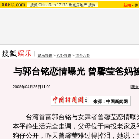
搜狐
ChinaRen
17173
焦点房地产
搜狗
新闻
-
体
娱乐频道
>
八卦频道
>
港台八卦
与郭台铭恋情曝光 曾馨莹爸妈
2008年04月25日11:01
[
我来
来源：中国新闻网
台湾首富郭台铭与女舞者曾馨莹恋情曝
本平静生活完全走调，父母位于南投老家及
狗仔公开，昨天曾馨莹难过得掉泪，她说：