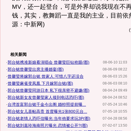
MV，还一起登台，可是外界却说我现在不
钱，其实，教舞蹈一直是我的主业，目前依然
源：中新网)
相关新闻
·
郭台铭携准新娘看演唱会 曾馨莹巨钻抢眼(图)
08-06-10 11:03
·
郭台铭曾馨莹出席主播婚宴(图)
08-06-09 08:22
·
曾馨莹将嫁郭台铭 曾家人:可惜八字还没合
08-06-03 15:26
·
曾馨莹麻雀变凤凰 下月嫁郭台铭(图)
08-06-03 08:10
·
郭台铭曾馨莹同游日本 私下很亲密不避嫌(图)
08-04-24 09:49
·
郭台铭新女友曾馨莹家人接到电话恐吓(图)
08-04-24 08:52
·
台湾首富郭台铭千金今出阁 婚纱照提前曝...
07-05-24 10:46
·
郭台铭女儿喜帖高贵 首度曝光1张800元台...
07-05-18 10:55
·
郭台铭老情人恐吓信曝光:当年他要求玩3P(图)
07-04-28 08:56
·
郭台铭刘嘉玲海南照片曝光 恋情被公开?(图)
07-02-07 13:50