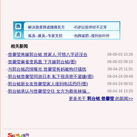
相关新闻
·
曾馨莹将嫁郭台铭 曾家人:可惜八字还没合
08-06-03 15:26
·
曾馨莹麻雀变凤凰 下月嫁郭台铭(图)
08-06-03 08:10
·
与郭台铭恋情曝光 曾馨莹爸妈被狗仔骚扰
08-04-25 11:01
·
郭台铭曾馨莹同游日本 私下很亲密不避嫌(图)
08-04-24 09:49
·
郭台铭新女友曾馨莹家人接到电话恐吓(图)
08-04-24 08:52
·
郭台铭承认与曾馨莹交往 女方为蔡依林编...
08-04-16 15:20
更多关于
郭台铭 曾馨莹
的新闻>>