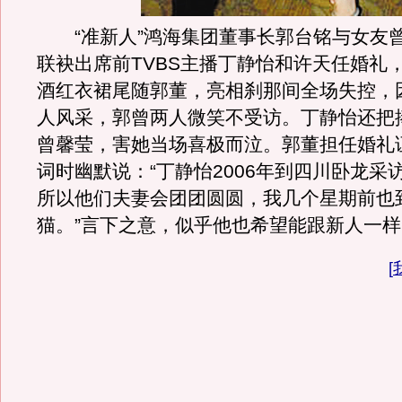
“准新人”鸿海集团董事长郭台铭与女友曾
联袂出席前TVBS主播丁静怡和许天任婚礼
酒红衣裙尾随郭董，亮相刹那间全场失控，
人风采，郭曾两人微笑不受访。丁静怡还把
曾馨莹，害她当场喜极而泣。郭董担任婚礼
词时幽默说：“丁静怡2006年到四川卧龙采
所以他们夫妻会团团圆圆，我几个星期前也
猫。”言下之意，似乎他也希望能跟新人一样
[