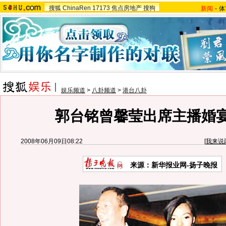
搜狐
ChinaRen
17173
焦点房地产
搜狗
新闻
-
体
娱乐频道
>
八卦频道
>
港台八卦
郭台铭曾馨莹出席主播婚宴
2008年06月09日08:22
[
我来说
来源：新华报业网-扬子晚报