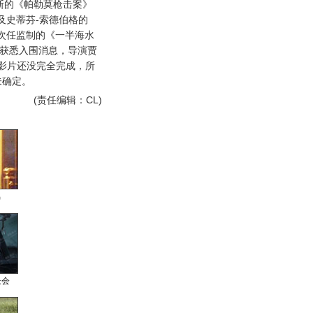
斯的《帕勒莫枪击案》
ing）及史蒂芬-索德伯格的
次任监制的《一半海水
目获悉入围消息，导演贾
影片还没完全完成，所
未确定。
(责任编辑：CL)
男
长会