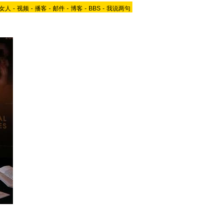
女人
-
视频
-
播客
-
邮件
-
博客
-
BBS
-
我说两句