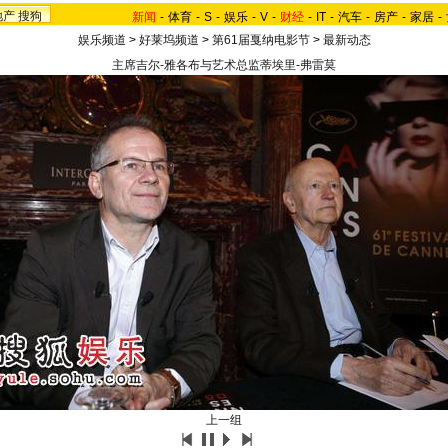
地产
搜狗
新闻
-
体育
-
S
-
娱乐
-
V
-
财经
-
IT
-
汽车
-
房产
-
家居
-
娱乐频道
>
好莱坞频道
>
第61届戛纳电影节
>
最新动态
主席吉尔-雅各布与艺术总监蒂埃里-弗雷莫
上一组