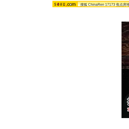
搜狐
ChinaRen
17173
焦点房