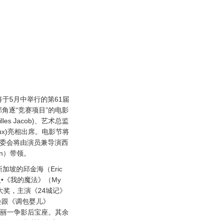
将于5月中举行的第61届
部角逐“竞赛项目”的电影
es Jacob)、艺术总监
emaux)亮相出席。电影节将
，评委会将由演员兼导演西
enn）带领。
新加坡的邱金海（Eric
及•《我的魔法》（My
大奖，主演《24城记》
会跟《调包婴儿》
娜•朱丽一争影后宝座。其余