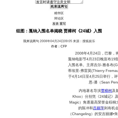
精华区
辩论区
组图：戛纳入围名单揭晓 贾樟柯《24城》入围
我来说两句
2008年04月24日09:05 来源：搜狐娱乐
作者：CFP
2008年4月24日，巴黎，
戛纳电影节4月23日晚宣布19
入围名单。主席吉尔-雅各布(Gill
蒂埃里-弗雷莫(Thierry Fr
于4月14日至4月25日举行
恩-潘（Sean P
内地著名导演
贾樟柯
及
Khoo）分别凭《24城记》
Magic）角逐最高荣誉金棕榈
的陈冲和
吕丽萍
则有机
（Changeling）的安吉丽