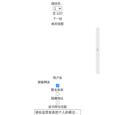
跳转至：
页
1/37
下一组
相关组图
用户名
匿名发表
隐藏地址
设为辩论话题