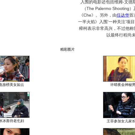
入围的电影还包括维姆-文德
（The Palermo Shoot
《Che》。另外，由
任达华
首
一半火焰》入围‘一种关注’项
樟柯表示非常高兴，不过他称
以最终行程尚
精彩图片
电放榜美女如云
许晴夜会神秘
冰冰善待老乞妇
王菲参加女儿家